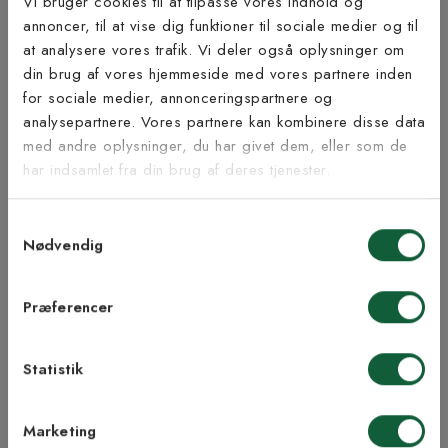
Vi bruger cookies til at tilpasse vores indhold og
annoncer, til at vise dig funktioner til sociale medier og til
Bæredygtighed
at analysere vores trafik. Vi deler også oplysninger om
Tilmeld dig vores
din brug af vores hjemmeside med vores partnere inden
nyhedsbrev
for sociale medier, annonceringspartnere og
analysepartnere. Vores partnere kan kombinere disse data
med andre oplysninger, du har givet dem, eller som de
Vær blandt de første til at modtage vores tilbud,
Inspiration fra @kilandsofficial
har indsamlet fra din brug af deres tjenester.
tips og nyheder.
Samtykkevalg
E-mail
Nødvendig
LIGNENDE PRODUKTER
Samtykke til Kilands vilkår
Jeg accepterer vilkårene og samtykker til at
Præferencer
modtage nyhedsbreve fra Kilands
Statistik
TILMELD MEG
Marketing
NEJ TAK!