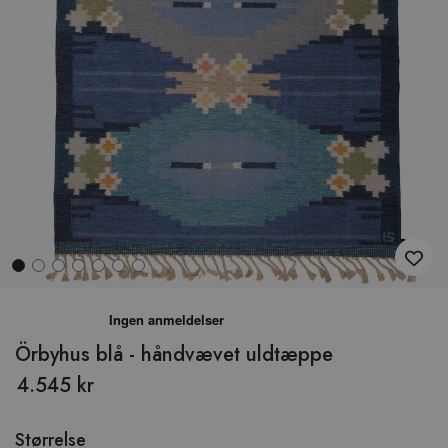
Hop
til
begyndelsen
Örbyhus blå - håndvævet uldtæppe
af
4.545 kr
billedgalleriet
Størrelse