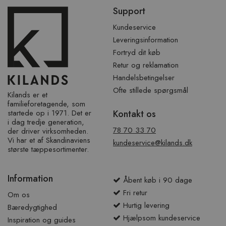
Spring
Support
over
sidefod
Kundeservice
Leveringsinformation
Fortryd dit køb
Retur og reklamation
Handelsbetingelser
Ofte stillede spørgsmål
Kilands er et
familieforetagende, som
startede op i 1971. Det er
Kontakt os
i dag tredje generation,
78 70 33 70
der driver virksomheden.
Vi har et af ​​Skandinaviens
kundeservice@kilands.dk
største tæppesortimenter.
Information
Åbent køb i 90 dage
Fri retur
Om os
Hurtig levering
Bæredygtighed
Hjælpsom kundeservice
Inspiration og guides