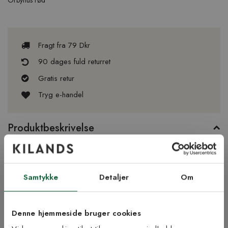
Fragt fra 79 Dkr
90 dages fuld returret
Gratis retur
Tryg e-handel
Produktbeskrivelse
Det håndvævede uldtæppe Örbyhus fremstilles af det svenske
designfirma Axeco. Tæppet fremstilles i højeste uldkvalitet med
hør i varpen. Her ser du det i farven blå.
Samtykke
Detaljer
Om
Fotograferet i størrelsen 140 x 200 cm.
Denne hjemmeside bruger cookies
Produktinformation