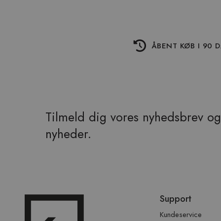
ÅBENT KØB I 90 
Tilmeld dig vores nyhedsbrev og 
nyheder.
Spring
Support
over
sidefod
Kundeservice