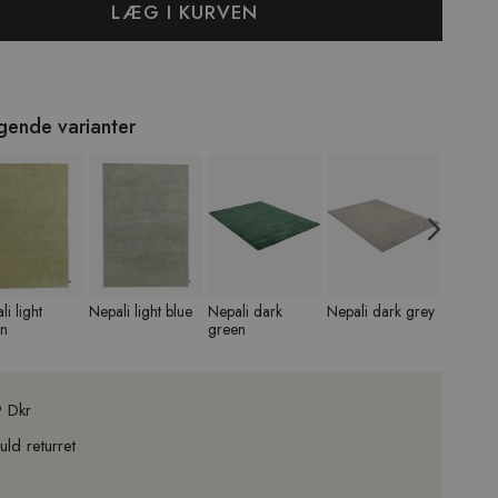
LÆG I KURVEN
lgende varianter
Nex
li light
Nepali light blue
Nepali dark
Nepali dark grey
Nepali
en
green
grey
9 Dkr
ld returret