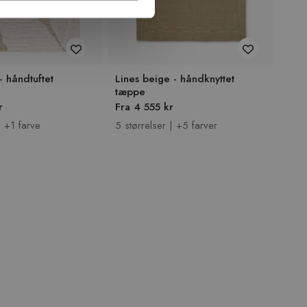
- håndtuftet
Lines beige - håndknyttet
Lumb
tæppe
tæp
r
Fra 4 555 kr
Fra 
| +1 farve
5 størrelser | +5 farver
4 st