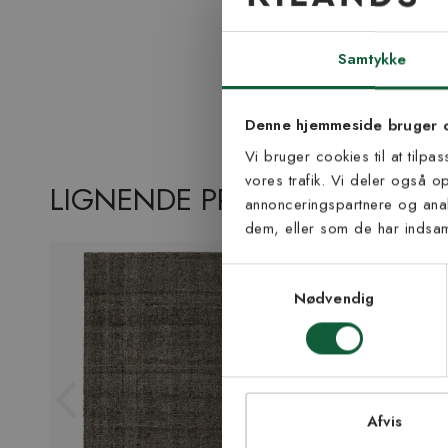
Tilmel
nyh
Samtykke
Vær blandt de første
Denne hjemmeside bruger 
tip
Vi bruger cookies til at tilpa
vores trafik. Vi deler også 
E-mail
LIGNENDE PRODUKTER
annonceringspartnere og anal
dem, eller som de har indsaml
Samtykke til Kiland
Jeg accepterer vi
Samtykkevalg
modtage nyhedsbr
Nødvendig
TI
Afvis