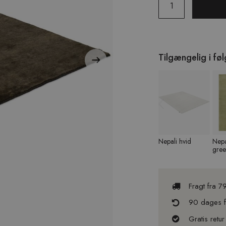
Tilgængelig i fø
Previous
Nepali hvid
Nepa
gre
Fragt fra 7
90 dages fu
Gratis retur