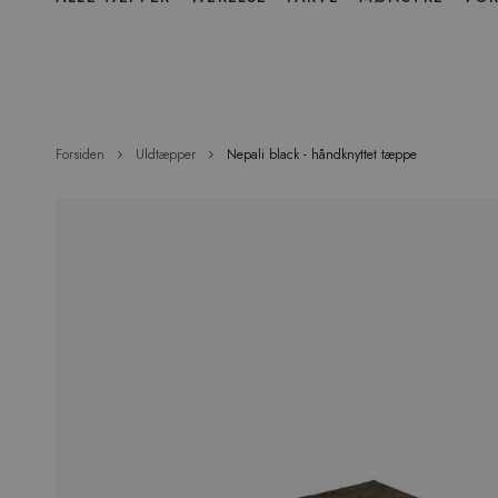
over
menu
Forsiden
Uldtæpper
Nepali black - håndknyttet tæppe
Hop
til
slutningen
af
billedgalleriet