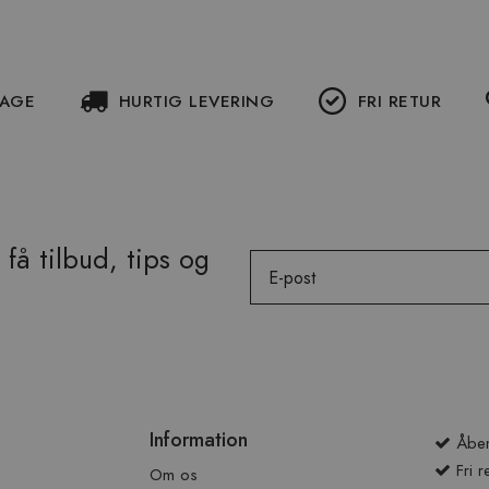
DAGE
HURTIG LEVERING
FRI RETUR
få tilbud, tips og
Email
Information
Åben
Fri r
Om os