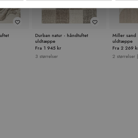
uftet
Durban natur - håndtuftet
Miller sand 
uldtæppe
uldtæppe
Fra 1 945 kr
Fra 2 269 k
3 størrelser
2 størrelser 