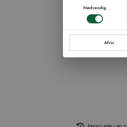
Samtykkevalg
modtage nyhedsbr
Nødvendig
TI
Afvis
ÅBENT KØB I 90 