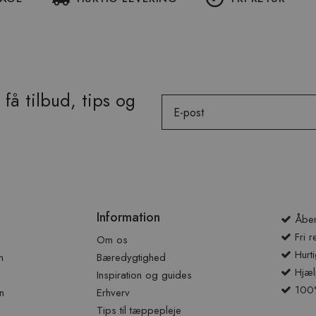
få tilbud, tips og
Email
Information
Åben
Fri r
Om os
Hurti
n
Bæredygtighed
Hjæl
Inspiration og guides
100% 
n
Erhverv
Tips til tæppepleje