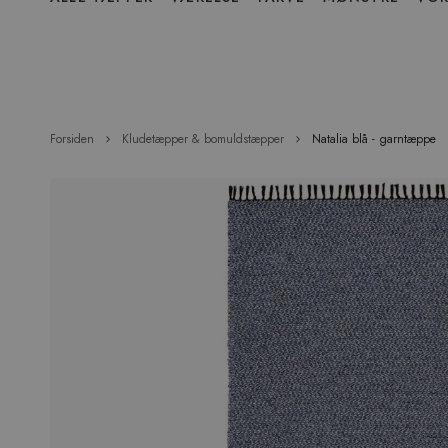
over
menu
Forsiden
Kludetæpper & bomuldstæpper
Natalia blå - garntæppe
Hop
til
slutningen
af
billedgalleriet