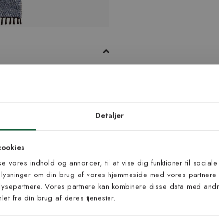
redsmattans produkter står for høj
selv, de både spinder garn og
et garn. Det er vævet på sort
d dig vores
gs kortsiderne. Her er Natalia i
edsbrev
Detaljer
 til at modtage vores tilbud,
cookies
s og nyheder.
sse vores indhold og annoncer, til at vise dig funktioner til sociale
oplysninger om din brug af vores hjemmeside med vores partnere 
ysepartnere. Vores partnere kan kombinere disse data med andre
et fra din brug af deres tjenester.
s vilkår
lkårene og samtykker til at