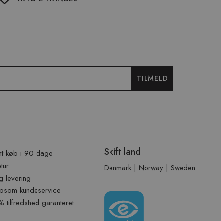
TILMELD
Skift land
t køb i 90 dage
etur
Denmark
|
Norway
|
Sweden
g levering
psom kundeservice
tilfredshed garanteret