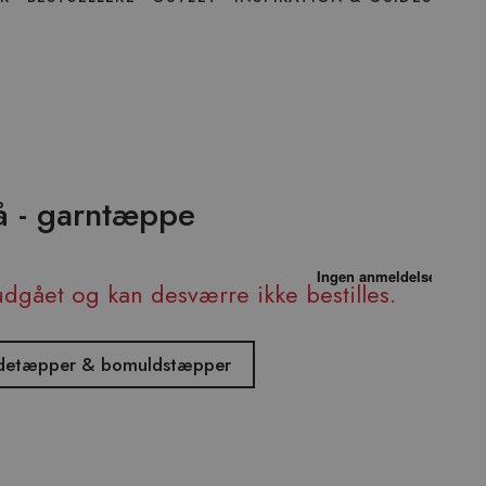
lå - garntæppe
udgået og kan desværre ikke bestilles.
kludetæpper & bomuldstæpper