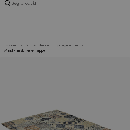
Spring
over
menu
Forsiden
Patchworktæpper og vintagetæpper
Mirad - maskinvævet tæppe
Hop
til
slutningen
af
billedgalleriet