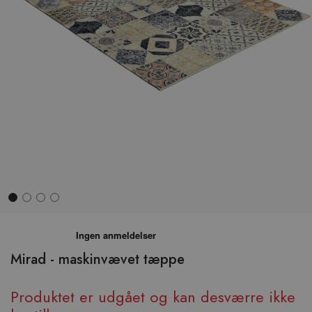
Hop
til
begyndelsen
Mirad - maskinvævet tæppe
af
billedgalleriet
Produktet er udgået og kan desværre ikke