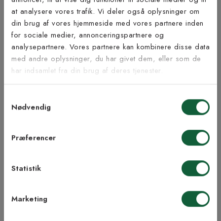
at analysere vores trafik. Vi deler også oplysninger om
Tilmeld dig vores
din brug af vores hjemmeside med vores partnere inden
nyhedsbrev
for sociale medier, annonceringspartnere og
Inspiration fra @kilandsofficial
analysepartnere. Vores partnere kan kombinere disse data
med andre oplysninger, du har givet dem, eller som de
Vær blandt de første til at modtage vores tilbud,
har indsamlet fra din brug af deres tjenester.
tips og nyheder.
Samtykkevalg
E-mail
Nødvendig
Samtykke til Kilands vilkår
Jeg accepterer vilkårene og samtykker til at
Præferencer
modtage nyhedsbreve fra Kilands
Statistik
TILMELD MEG
Marketing
NEJ TAK!