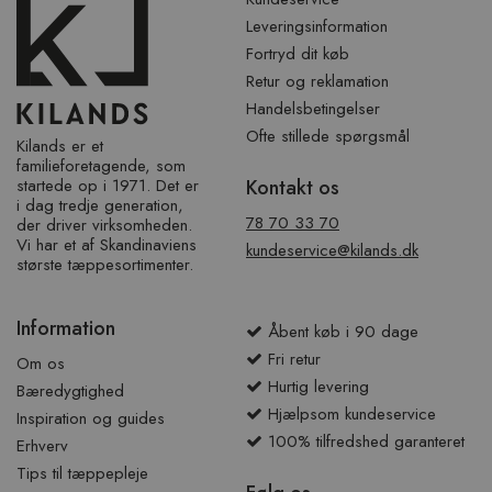
Leveringsinformation
Fortryd dit køb
Retur og reklamation
Handelsbetingelser
Ofte stillede spørgsmål
Kilands er et
familieforetagende, som
startede op i 1971. Det er
Kontakt os
i dag tredje generation,
78 70 33 70
der driver virksomheden.
Vi har et af ​​Skandinaviens
kundeservice@kilands.dk
største tæppesortimenter.
Information
Åbent køb i 90 dage
Fri retur
Om os
Hurtig levering
Bæredygtighed
Hjælpsom kundeservice
Inspiration og guides
100% tilfredshed garanteret
Erhverv
Tips til tæppepleje