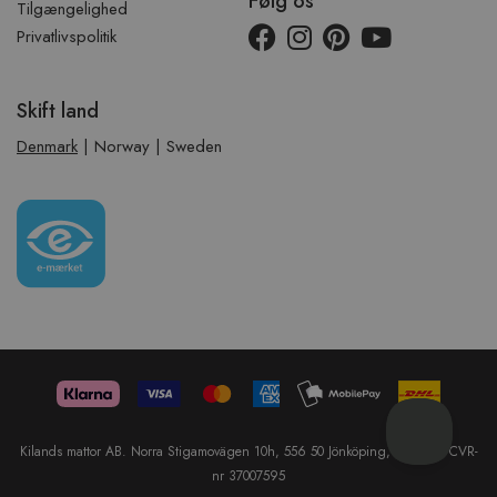
Følg os
Tilgængelighed
Privatlivspolitik
Skift land
Denmark
|
Norway
|
Sweden
Kilands mattor AB. Norra Stigamovägen 10h, 556 50 Jönköping, Sweden. CVR-
nr 37007595