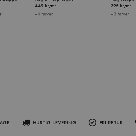
449 kr/m²
395 kr/m²
r
+4 farver
+3 farver
DAGE
HURTIG LEVERING
FRI RETUR