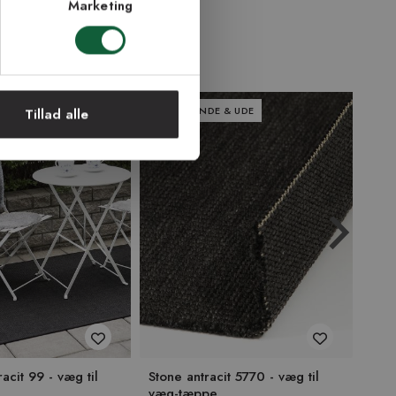
Marketing
 & UDE
PASSER INDE & UDE
PAS
Tillad alle
acit 99 - væg til
Stone antracit 5770 - væg til
Domi
væg-tæppe
væg