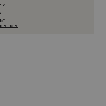
5 kr
el
ælp?
 78 70 33 70