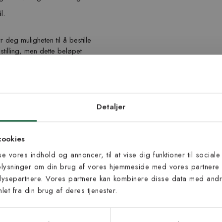
l.
deg muligheten til å bestille
stilling, men dette beløpet
lgende rabattkode). Finn det rette
d dig vores
edsbrev
Detaljer
 til at modtage vores tilbud,
cookies
s og nyheder.
sse vores indhold og annoncer, til at vise dig funktioner til sociale
Inspiration fra @kilandsofficial
oplysninger om din brug af vores hjemmeside med vores partnere 
ysepartnere. Vores partnere kan kombinere disse data med andre
et fra din brug af deres tjenester.
s vilkår
lkårene og samtykker til at
eve fra Kilands