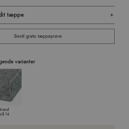
dit tæppe
Bestil gratis tæppeprøve
lgende varianter
trand
grå 14