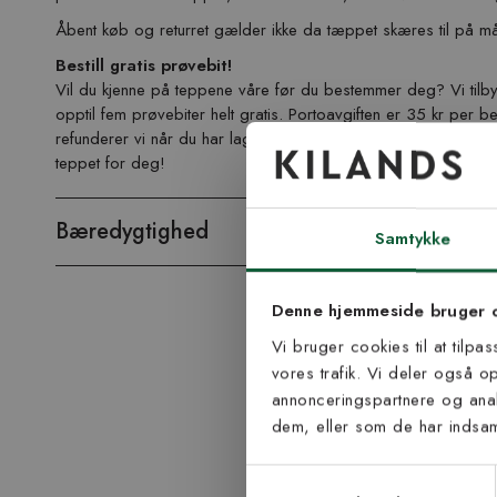
Åbent køb og returret gælder ikke da tæppet skæres til på må
Bestill gratis prøvebit!
Vil du kjenne på teppene våre før du bestemmer deg? Vi tilbyr 
opptil fem prøvebiter helt gratis. Portoavgiften er 35 kr per be
refunderer vi når du har lagt inn din ordre (ved bruk av medfø
teppet for deg!
Tilmel
Bæredygtighed
nyh
Samtykke
Vær blandt de første
Denne hjemmeside bruger 
tip
Vi bruger cookies til at tilpa
vores trafik. Vi deler også 
E-mail
annonceringspartnere og anal
dem, eller som de har indsaml
Samtykke til Kiland
Jeg accepterer vi
Samtykkevalg
modtage nyhedsbr