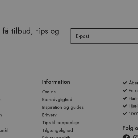
få tilbud, tips og
Email
Information
Åben
Fri r
Om os
Hurti
n
Bæredygtighed
Hjæl
Inspiration og guides
100% 
n
Erhverv
Tips til tæppepleje
Følg 
smål
Tilgængelighed