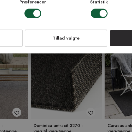
Præferencer
Statistik
LMELD MEG
NEJ TAK!
PASSER INDE & UDE
PASSER INDE
Tillad valgte
 -
Dominica antracit 3270 -
Caracas antr
kontæppe
væg til væg-tæppe
væg-tæppe