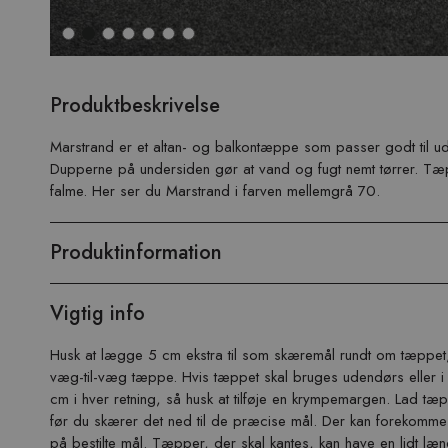
Hop
til
Produktbeskrivelse
begyndelsen
af
Marstrand er et altan- og balkontæppe som passer godt til 
billedgalleriet
Dupperne på undersiden gør at vand og fugt nemt tørrer. Tæp
falme. Her ser du Marstrand i farven mellemgrå 70.
Produktinformation
Vigtig info
Husk at lægge 5 cm ekstra til som skæremål rundt om tæppet,
væg-til-væg tæppe. Hvis tæppet skal bruges udendørs eller i
cm i hver retning, så husk at tilføje en krympemargen. Lad tæp
før du skærer det ned til de præcise mål. Der kan forekomm
på bestilte mål. Tæpper, der skal kantes, kan have en lidt læ