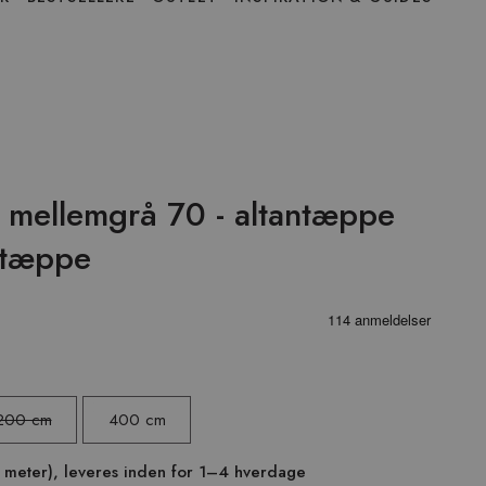
 mellemgrå 70 - altantæppe
ntæppe
200 cm
400 cm
8 meter), leveres inden for 1–4 hverdage