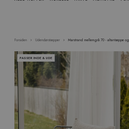
over
menu
Forsiden
Udendørstæpper
Marstrand mellemgrå 70 - altantæppe o
Hop
PASSER INDE & UDE
til
slutningen
af
billedgalleriet