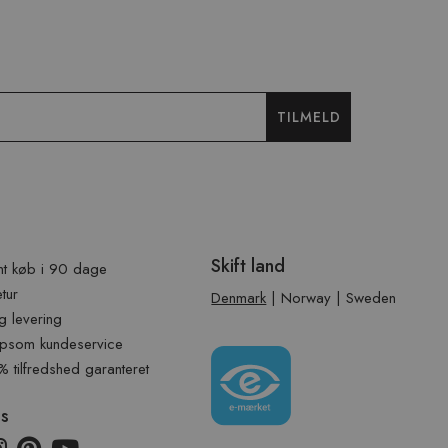
TILMELD
Skift land
t køb i 90 dage
etur
Denmark
|
Norway
|
Sweden
g levering
psom kundeservice
tilfredshed garanteret
os