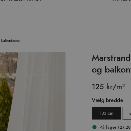
g balkontæppe
Marstrand
og balko
125 kr/m²
Vælg bredde
133 cm
På lager (27.2