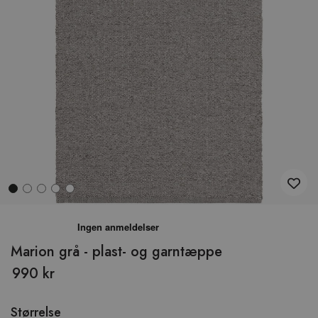
Hop
til
begyndelsen
Marion grå - plast- og garntæppe
af
990 kr
billedgalleriet
Størrelse