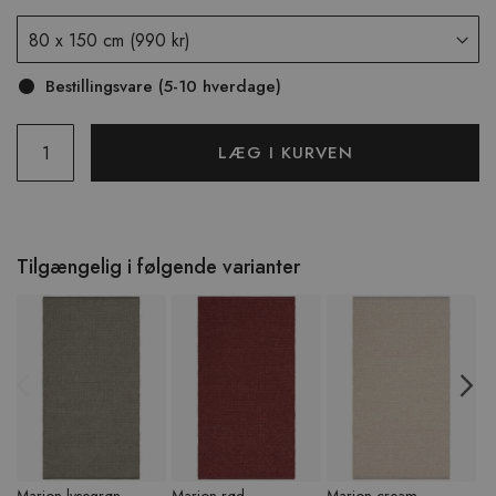
Bestillingsvare (5-10 hverdage)
LÆG I KURVEN
Tilgængelig i følgende varianter
Previous
N
Marion lysegrøn
Marion rød
Marion cream
Ma