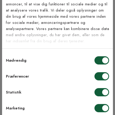
annoncer, til at vise dig funktioner til sociale medier og til
Bæredygtighed
at analysere vores trafik. Vi deler også oplysninger om
Tilmeld dig vores
din brug af vores hjemmeside med vores partnere inden
nyhedsbrev
for sociale medier, annonceringspartnere og
analysepartnere. Vores partnere kan kombinere disse data
med andre oplysninger, du har givet dem, eller som de
Inspiration fra @kilandsofficial
Vær blandt de første til at modtage vores tilbud,
har indsamlet fra din brug af deres tjenester.
tips og nyheder.
Samtykkevalg
E-mail
Nødvendig
LIGNENDE PRODUKTER
Samtykke til Kilands vilkår
Jeg accepterer vilkårene og samtykker til at
Præferencer
modtage nyhedsbreve fra Kilands
Statistik
TILMELD MEG
Marketing
NEJ TAK!