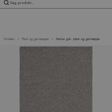
Spring
over
menu
Forsiden
Plast- og garntæpper
Marion grå - plast- og garntæppe
Hop
til
slutningen
af
billedgalleriet