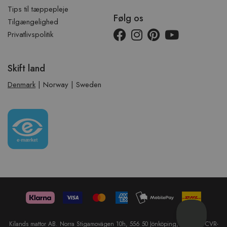
Tips til tæppepleje
Følg os
Tilgængelighed
Privatlivspolitik
Skift land
Denmark
|
Norway
|
Sweden
Kilands mattor AB. Norra Stigamovägen 10h, 556 50 Jönköping, Sweden. CVR-