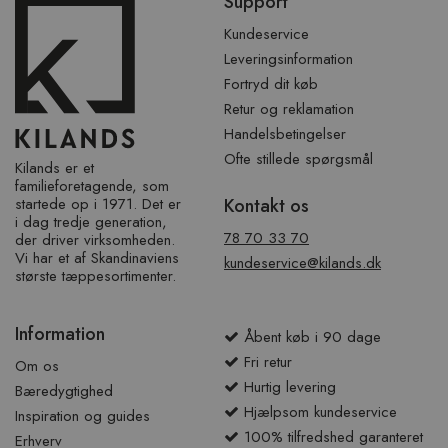
Support
over
sidefod
Kundeservice
Leveringsinformation
Fortryd dit køb
Retur og reklamation
Handelsbetingelser
Ofte stillede spørgsmål
Kilands er et
familieforetagende, som
startede op i 1971. Det er
Kontakt os
i dag tredje generation,
78 70 33 70
der driver virksomheden.
Vi har et af ​​Skandinaviens
kundeservice@kilands.dk
største tæppesortimenter.
Information
Åbent køb i 90 dage
Fri retur
Om os
Hurtig levering
Bæredygtighed
Hjælpsom kundeservice
Inspiration og guides
100% tilfredshed garanteret
Erhverv