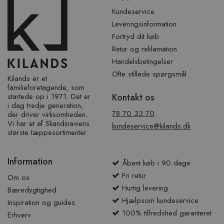
sidefod
Kundeservice
Leveringsinformation
Fortryd dit køb
Retur og reklamation
Handelsbetingelser
Ofte stillede spørgsmål
Kilands er et
familieforetagende, som
startede op i 1971. Det er
Kontakt os
i dag tredje generation,
78 70 33 70
der driver virksomheden.
Vi har et af ​​Skandinaviens
kundeservice@kilands.dk
største tæppesortimenter.
Information
Åbent køb i 90 dage
Fri retur
Om os
Hurtig levering
Bæredygtighed
Hjælpsom kundeservice
Inspiration og guides
100% tilfredshed garanteret
Erhverv