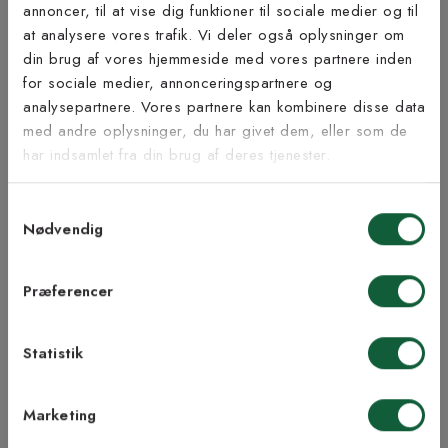
annoncer, til at vise dig funktioner til sociale medier og til
at analysere vores trafik. Vi deler også oplysninger om
Tilmeld dig vores
din brug af vores hjemmeside med vores partnere inden
nyhedsbrev
for sociale medier, annonceringspartnere og
analysepartnere. Vores partnere kan kombinere disse data
Inspiration fra @kilandsofficial
med andre oplysninger, du har givet dem, eller som de
Vær blandt de første til at modtage vores tilbud,
har indsamlet fra din brug af deres tjenester.
tips og nyheder.
Samtykkevalg
E-mail
Nødvendig
Samtykke til Kilands vilkår
Jeg accepterer vilkårene og samtykker til at
Præferencer
modtage nyhedsbreve fra Kilands
Statistik
TILMELD MEG
Marketing
NEJ TAK!