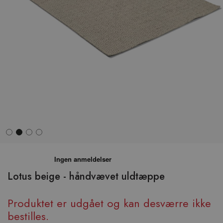
Hop
til
begyndelsen
Lotus beige - håndvævet uldtæppe
af
billedgalleriet
Produktet er udgået og kan desværre ikke
bestilles.