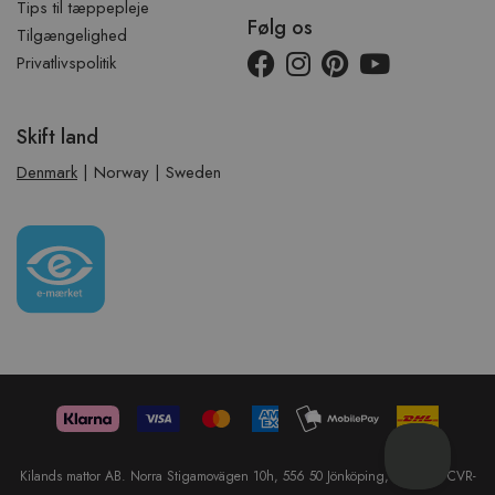
Tips til tæppepleje
Følg os
Tilgængelighed
Privatlivspolitik
Skift land
Denmark
|
Norway
|
Sweden
Kilands mattor AB. Norra Stigamovägen 10h, 556 50 Jönköping, Sweden. CVR-