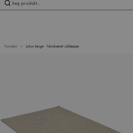
Spring
over
menu
Forsiden
Lotus beige - håndvævet uldtæppe
Hop
til
slutningen
af
billedgalleriet