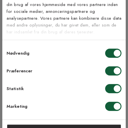
Tilmeld dig vores
din brug af vores hjemmeside med vores partnere inden
Inspiration fra @kilandsofficial
nyhedsbrev
for sociale medier, annonceringspartnere og
analysepartnere. Vores partnere kan kombinere disse data
med andre oplysninger, du har givet dem, eller som de
Vær blandt de første til at modtage vores tilbud,
har indsamlet fra din brug af deres tjenester.
tips og nyheder.
Samtykkevalg
E-mail
Nødvendig
Samtykke til Kilands vilkår
Jeg accepterer vilkårene og samtykker til at
Præferencer
modtage nyhedsbreve fra Kilands
Statistik
TILMELD MEG
Marketing
NEJ TAK!
ÅBENT KØB I 90 DAGE
HURTIG LEVERING
FRI RETUR
TRYG E-HANDEL