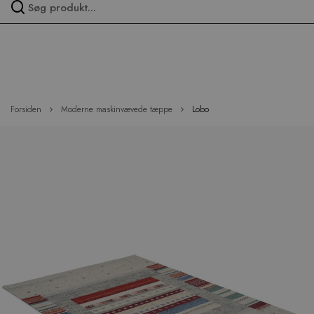
Spring
over
menu
Forsiden
Moderne maskinvævede tæppe
Lobo
Hop
til
slutningen
af
billedgalleriet