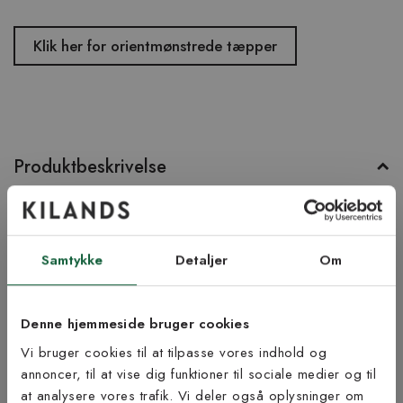
Klik her for orientmønstrede tæpper
Produktbeskrivelse
Lobo er et fladvævet tæppe med mønster som minder om de
klassiske Gabbeh-tæpper. Tæppet er 100% fnugfrit.
Samtykke
Detaljer
Om
Produktinformation
Bæredygtighed
Denne hjemmeside bruger cookies
Vi bruger cookies til at tilpasse vores indhold og
annoncer, til at vise dig funktioner til sociale medier og til
at analysere vores trafik. Vi deler også oplysninger om