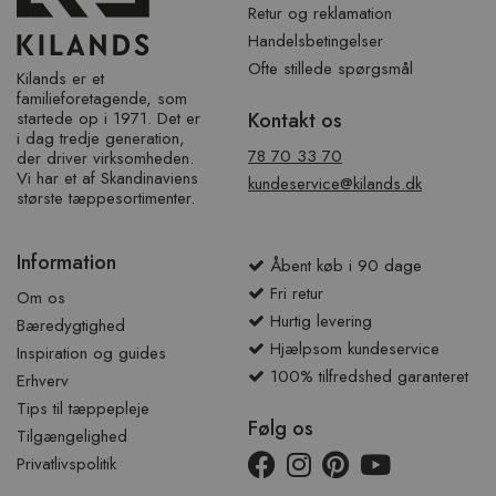
Retur og reklamation
Handelsbetingelser
Ofte stillede spørgsmål
Kilands er et
familieforetagende, som
startede op i 1971. Det er
Kontakt os
i dag tredje generation,
78 70 33 70
der driver virksomheden.
Vi har et af ​​Skandinaviens
kundeservice@kilands.dk
største tæppesortimenter.
Information
Åbent køb i 90 dage
Fri retur
Om os
Hurtig levering
Bæredygtighed
Hjælpsom kundeservice
Inspiration og guides
100% tilfredshed garanteret
Erhverv
Tips til tæppepleje
Følg os
Tilgængelighed
Privatlivspolitik