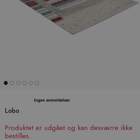
Hop
til
begyndelsen
Lobo
af
billedgalleriet
Produktet er udgået og kan desværre ikke
bestilles.