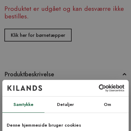
Produktet er udgået og kan desværre ikke
bestilles.
Klik her for børnetæpper
Produktbeskrivelse
Bear er et håndtuftet tæppe fra Classic Collection. Det er lavet af
tyk uld, som gør det praktisk og holdbart. Form og design er
udviklet for at efterligne ægte skind. Tæppet vil være en unik
Samtykke
Detaljer
Om
indretningsdetalje i dit hjem og passer lige så godt til at placere
foran pejsen som i børneværelset.
Denne hjemmeside bruger cookies
Produktinformation