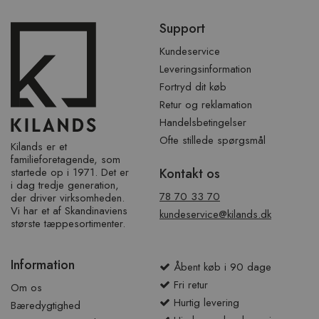
Spring
Support
over
sidefod
Kundeservice
Leveringsinformation
Fortryd dit køb
Retur og reklamation
Handelsbetingelser
Ofte stillede spørgsmål
Kilands er et
familieforetagende, som
startede op i 1971. Det er
Kontakt os
i dag tredje generation,
78 70 33 70
der driver virksomheden.
Vi har et af ​​Skandinaviens
kundeservice@kilands.dk
største tæppesortimenter.
Information
Åbent køb i 90 dage
Fri retur
Om os
Hurtig levering
Bæredygtighed