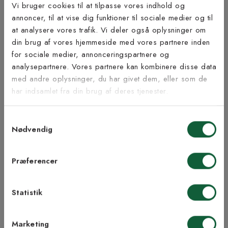
Vi bruger cookies til at tilpasse vores indhold og
annoncer, til at vise dig funktioner til sociale medier og til
Bæredygtighed
at analysere vores trafik. Vi deler også oplysninger om
Tilmeld dig vores
din brug af vores hjemmeside med vores partnere inden
nyhedsbrev
for sociale medier, annonceringspartnere og
analysepartnere. Vores partnere kan kombinere disse data
med andre oplysninger, du har givet dem, eller som de
Inspiration fra @kilandsofficial
Vær blandt de første til at modtage vores tilbud,
har indsamlet fra din brug af deres tjenester.
tips og nyheder.
Samtykkevalg
E-mail
Nødvendig
Samtykke til Kilands vilkår
Jeg accepterer vilkårene og samtykker til at
Præferencer
modtage nyhedsbreve fra Kilands
Statistik
TILMELD MEG
Marketing
NEJ TAK!