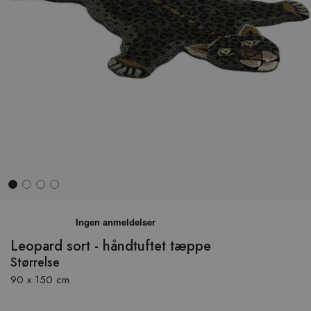
Hop
til
begyndelsen
Leopard sort - håndtuftet tæppe
af
Størrelse
billedgalleriet
90 x 150 cm