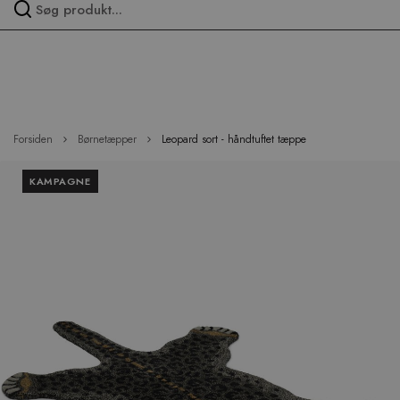
Spring
over
menu
Forsiden
Børnetæpper
Leopard sort - håndtuftet tæppe
Hop
KAMPAGNE
til
slutningen
af
billedgalleriet