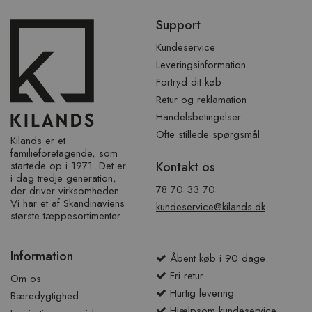
Spring
Support
over
sidefod
Kundeservice
Leveringsinformation
Fortryd dit køb
Retur og reklamation
Handelsbetingelser
Ofte stillede spørgsmål
Kilands er et
familieforetagende, som
startede op i 1971. Det er
Kontakt os
i dag tredje generation,
78 70 33 70
der driver virksomheden.
Vi har et af ​​Skandinaviens
kundeservice@kilands.dk
største tæppesortimenter.
Information
Åbent køb i 90 dage
Fri retur
Om os
Hurtig levering
Bæredygtighed
Hjælpsom kundeservice