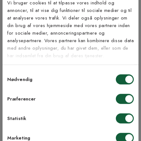
Vi bruger cookies til at tilpasse vores indhold og
annoncer, til at vise dig funktioner til sociale medier og til
Bæredygtighed
at analysere vores trafik. Vi deler også oplysninger om
Tilmeld dig vores
din brug af vores hjemmeside med vores partnere inden
nyhedsbrev
for sociale medier, annonceringspartnere og
analysepartnere. Vores partnere kan kombinere disse data
med andre oplysninger, du har givet dem, eller som de
Inspiration fra @kilandsofficial
Vær blandt de første til at modtage vores tilbud,
har indsamlet fra din brug af deres tjenester.
tips og nyheder.
Samtykkevalg
E-mail
Nødvendig
Samtykke til Kilands vilkår
Jeg accepterer vilkårene og samtykker til at
Præferencer
modtage nyhedsbreve fra Kilands
Statistik
TILMELD MEG
Marketing
NEJ TAK!