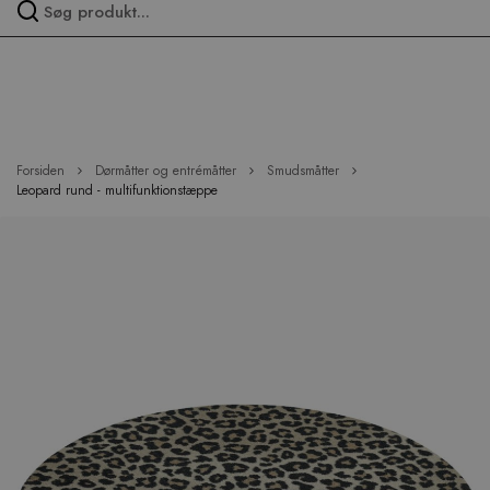
Spring
over
menu
Forsiden
Dørmåtter og entrémåtter
Smudsmåtter
Leopard rund - multifunktionstæppe
Hop
til
slutningen
af
billedgalleriet