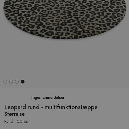
Hop
til
begyndelsen
Leopard rund - multifunktionstæppe
af
Størrelse
billedgalleriet
Rund 100 cm