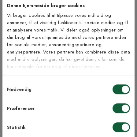
Denne hjemmeside bruger cookies
Viktig info
Vi bruger cookies til at tilpasse vores indhold og
Inderpude medfølger ikke.
annoncer, til at vise dig funktioner til sociale medier og til
at analysere vores trafik. Vi deler også oplysninger om
Tilmeld dig vores
din brug af vores hjemmeside med vores partnere inden
Bæredygtighed
nyhedsbrev
for sociale medier, annonceringspartnere og
analysepartnere. Vores partnere kan kombinere disse data
med andre oplysninger, du har givet dem, eller som de
Vær blandt de første til at modtage vores tilbud,
har indsamlet fra din brug af deres tjenester.
tips og nyheder.
Inspiration fra @kilandsofficial
Samtykkevalg
E-mail
Nødvendig
Samtykke til Kilands vilkår
Jeg accepterer vilkårene og samtykker til at
Præferencer
modtage nyhedsbreve fra Kilands
Statistik
TILMELD MEG