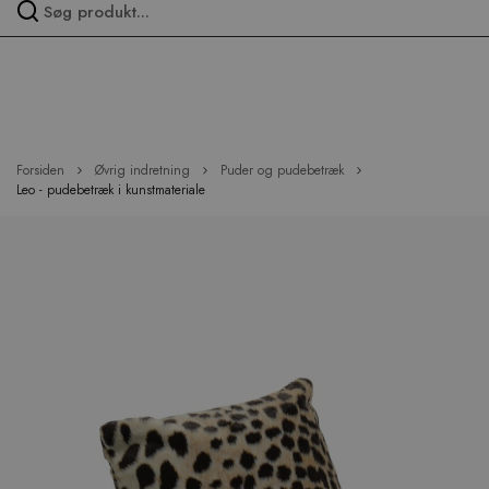
Spring
over
menu
Forsiden
Øvrig indretning
Puder og pudebetræk
Leo - pudebetræk i kunstmateriale
Hop
til
slutningen
af
billedgalleriet