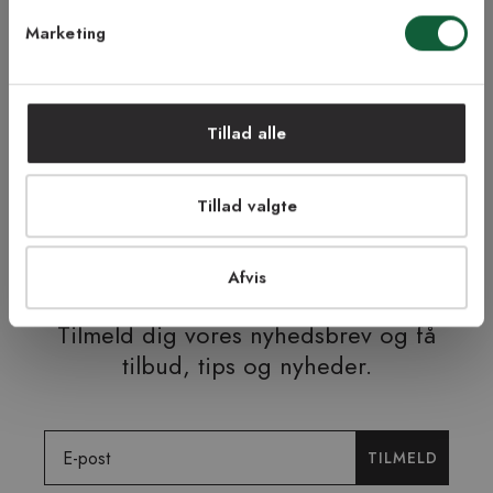
Marketing
NEJ TAK!
Tillad alle
ÅBENT KØB I 90 DAGE
HURTIG LEVERING
Tillad valgte
FRI RETUR
TRYG E-HANDEL
Afvis
Tilmeld dig vores nyhedsbrev og få
tilbud, tips og nyheder.
Email
TILMELD