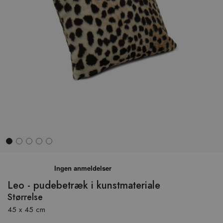
Hop
til
begyndelsen
Leo - pudebetræk i kunstmateriale
af
Størrelse
billedgalleriet
45 x 45 cm