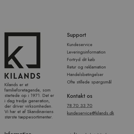
Spring
Support
over
sidefod
Kundeservice
Leveringsinformation
Fortryd dit køb
Retur og reklamation
Handelsbetingelser
Ofte stillede spørgsmål
Kilands er et
familieforetagende, som
startede op i 1971. Det er
Kontakt os
i dag tredje generation,
78 70 33 70
der driver virksomheden.
Vi har et af ​​Skandinaviens
kundeservice@kilands.dk
største tæppesortimenter.