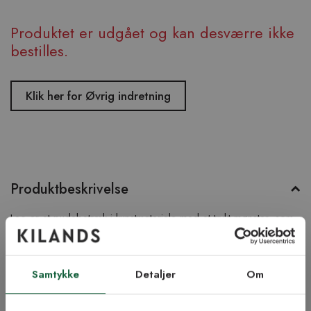
Produktet er udgået og kan desværre ikke
bestilles.
Klik her for Øvrig indretning
Produktbeskrivelse
Leo er et pudebetræk i kunstmateriale med et trykt mønster, som
skal ligne en leopards hud. En lækker indretningsdetalje til dit
hjem!
Samtykke
Detaljer
Om
Produktinformation