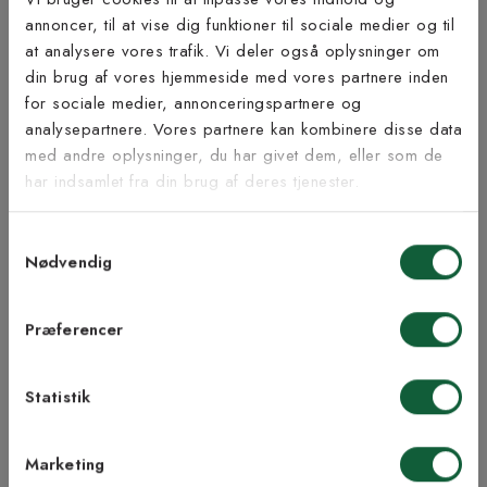
Bæredygtighed
annoncer, til at vise dig funktioner til sociale medier og til
at analysere vores trafik. Vi deler også oplysninger om
Tilmeld dig vores
din brug af vores hjemmeside med vores partnere inden
nyhedsbrev
for sociale medier, annonceringspartnere og
analysepartnere. Vores partnere kan kombinere disse data
Inspiration fra @kilandsofficial
med andre oplysninger, du har givet dem, eller som de
Vær blandt de første til at modtage vores tilbud,
har indsamlet fra din brug af deres tjenester.
tips og nyheder.
Samtykkevalg
E-mail
Nødvendig
Samtykke til Kilands vilkår
Jeg accepterer vilkårene og samtykker til at
Præferencer
modtage nyhedsbreve fra Kilands
Statistik
TILMELD MEG
Marketing
NEJ TAK!