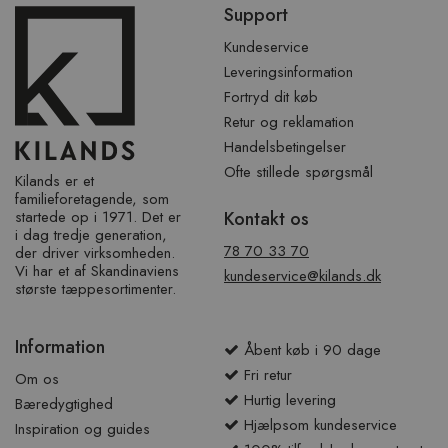
Support
over
sidefod
Kundeservice
Leveringsinformation
Fortryd dit køb
Retur og reklamation
Handelsbetingelser
Ofte stillede spørgsmål
Kilands er et
familieforetagende, som
startede op i 1971. Det er
Kontakt os
i dag tredje generation,
78 70 33 70
der driver virksomheden.
Vi har et af ​​Skandinaviens
kundeservice@kilands.dk
største tæppesortimenter.
Information
Åbent køb i 90 dage
Fri retur
Om os
Hurtig levering
Bæredygtighed
Hjælpsom kundeservice
Inspiration og guides