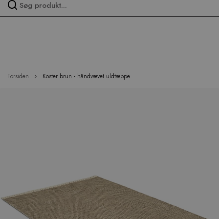
Spring
over
menu
Forsiden
Koster brun - håndvævet uldtæppe
Hop
til
slutningen
af
billedgalleriet