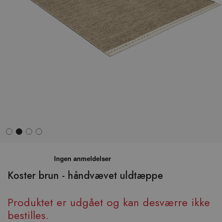
Hop
til
begyndelsen
Koster brun - håndvævet uldtæppe
af
billedgalleriet
Produktet er udgået og kan desværre ikke
bestilles.