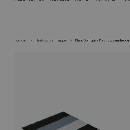
over
menu
Forsiden
Plast- og garntæpper
Klara Soft grå - Plast- og garntæppe
Hop
til
slutningen
af
billedgalleriet