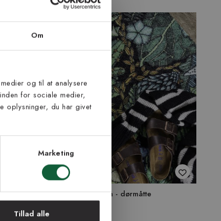
Om
 medier og til at analysere
inden for sociale medier,
 oplysninger, du har givet
Marketing
å - dørmåtte
Klorofyl grøn - dørmåtte
509 kr
Tillad alle
ve