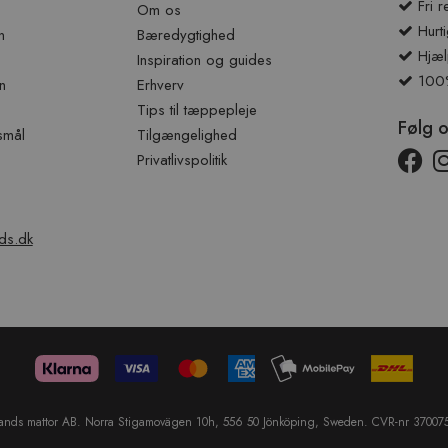
Fri r
Om os
Hurti
n
Bæredygtighed
Hjæl
Inspiration og guides
100% 
n
Erhverv
Tips til tæppepleje
Følg 
smål
Tilgængelighed
Privatlivspolitik
ds.dk
lands mattor AB. Norra Stigamovägen 10h, 556 50 Jönköping, Sweden. CVR-nr 37007