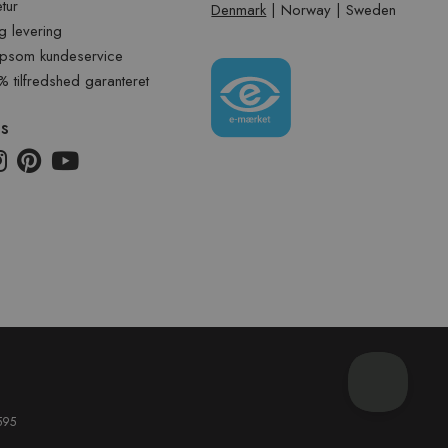
etur
Denmark
|
Norway
|
Sweden
g levering
psom kundeservice
tilfredshed garanteret
os
595