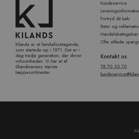
sidefod
Kundeservice
Leveringsinformatio
Fortryd dit køb
Retur og reklamatio
Handelsbetingelser
Ofte stillede spørg
Kilands er et familieforetagende,
som startede op i 1971. Det er i
dag tredje generation, der driver
Kontakt os
virksomheden. Vi har et af ​​
78 70 33 70
Skandinaviens største
tæppesortimenter.
kundeservice@kilan
Ki