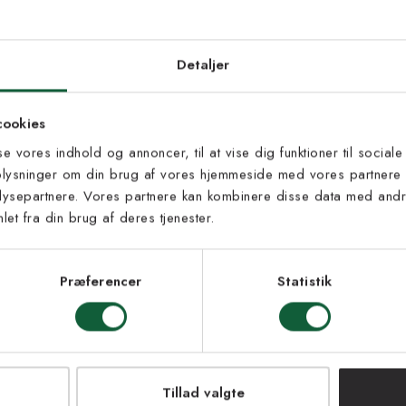
d dig vores
edsbrev
Detaljer
 til at modtage vores tilbud,
cookies
s og nyheder.
sse vores indhold og annoncer, til at vise dig funktioner til sociale
oplysninger om din brug af vores hjemmeside med vores partnere 
ysepartnere. Vores partnere kan kombinere disse data med andre
et fra din brug af deres tjenester.
s vilkår
lkårene og samtykker til at
eve fra Kilands
Præferencer
Statistik
LMELD MEG
Loupelou kokos gr
NEJ TAK!
Fra 190 kr
Tillad valgte
2 størrelser | +1 far