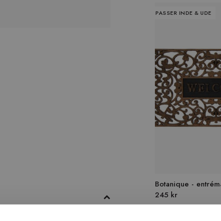
PASSER INDE & UDE
Botanique - entrém
245 kr
ng af plast og garn. Dette gør tæppet