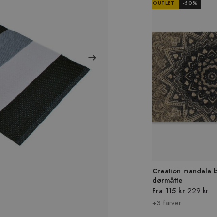
OUTLET
-
50
%
Creation mandala b
dørmåtte
Fra 115 kr
229 kr
+3 farver