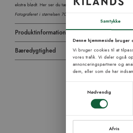
ekstra blødt. Her ser du tæppet i farven grå.
Tilmel
Fotograferet i størrelsen 70 x 200 cm.
nyh
Samtykke
Produktinformation
Vær blandt de første
Denne hjemmeside bruger 
tip
Bæredygtighed
Vi bruger cookies til at tilpa
vores trafik. Vi deler også 
E-mail
annonceringspartnere og anal
dem, eller som de har indsaml
Samtykke til Kiland
Jeg accepterer vi
Samtykkevalg
modtage nyhedsbr
Nødvendig
TI
Afvis