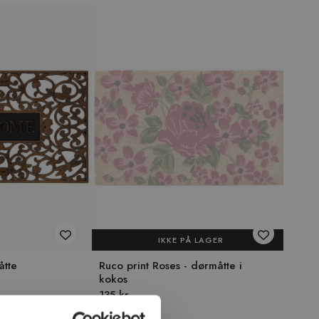
IKKE PÅ LAGER
åtte
Ruco print Roses - dørmåtte i
kokos
135 kr
+10 farver