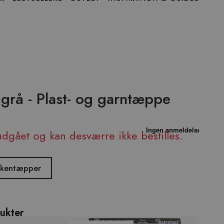
 grå - Plast- og garntæppe
udgået og kan desværre ikke bestilles.
økkentæpper
ukter