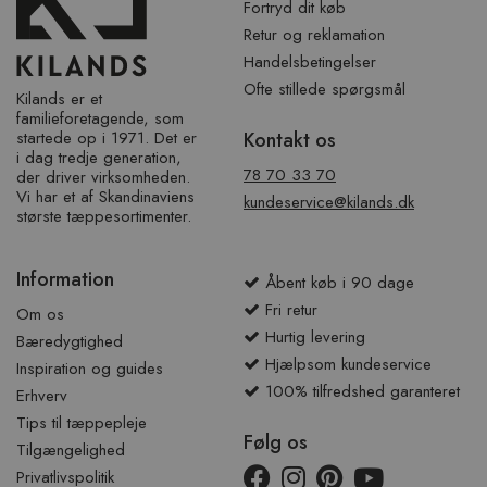
Fortryd dit køb
Retur og reklamation
Handelsbetingelser
Ofte stillede spørgsmål
Kilands er et
familieforetagende, som
startede op i 1971. Det er
Kontakt os
i dag tredje generation,
78 70 33 70
der driver virksomheden.
Vi har et af ​​Skandinaviens
kundeservice@kilands.dk
største tæppesortimenter.
Information
Åbent køb i 90 dage
Fri retur
Om os
Hurtig levering
Bæredygtighed
Hjælpsom kundeservice
Inspiration og guides
100% tilfredshed garanteret
Erhverv
Tips til tæppepleje
Følg os
Tilgængelighed
Privatlivspolitik