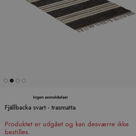
Hop
til
begyndelsen
Fjällbacka svart - trasmatta
af
billedgalleriet
Produktet er udgået og kan desværre ikke
bestilles.