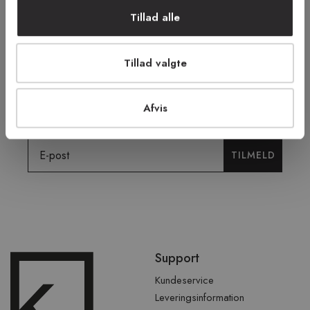
FRI RETUR
TRYG E-HANDEL
Tillad alle
Tillad valgte
Tilmeld dig vores nyhedsbrev og få
tilbud, tips og nyheder.
Afvis
Email
TILMELD
Spring
Support
over
sidefod
Kundeservice
Leveringsinformation