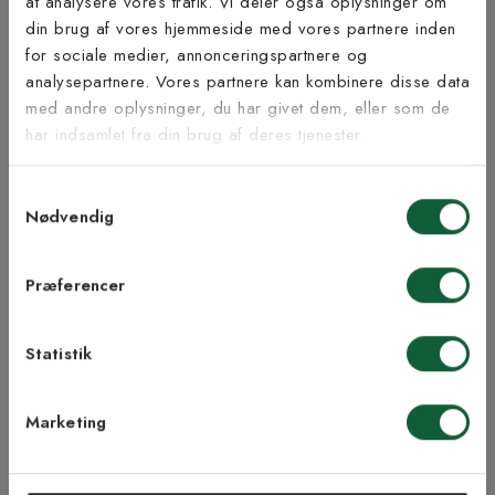
at analysere vores trafik. Vi deler også oplysninger om
Tilmeld dig vores
din brug af vores hjemmeside med vores partnere inden
nyhedsbrev
for sociale medier, annonceringspartnere og
Inspiration fra @kilandsofficial
analysepartnere. Vores partnere kan kombinere disse data
med andre oplysninger, du har givet dem, eller som de
Vær blandt de første til at modtage vores tilbud,
har indsamlet fra din brug af deres tjenester.
tips og nyheder.
Samtykkevalg
E-mail
Nødvendig
Samtykke til Kilands vilkår
Jeg accepterer vilkårene og samtykker til at
Præferencer
modtage nyhedsbreve fra Kilands
Statistik
TILMELD MEG
Marketing
NEJ TAK!
ÅBENT KØB I 90 DAGE
HURTIG LEVERING