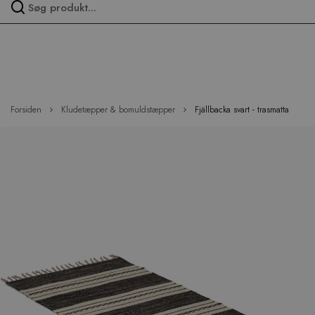
Spring
over
menu
Forsiden
Kludetæpper & bomuldstæpper
Fjällbacka svart - trasmatta
Hop
til
slutningen
af
billedgalleriet