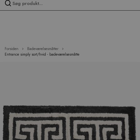
Spring
over
menu
Forsiden
Badeværelsesmåtter
Entrance simply sort/hvid - badeværelsesmåtte
Hop
til
slutningen
af
billedgalleriet