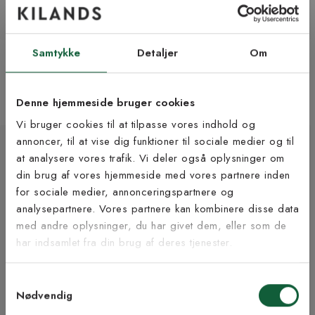
Samtykke
Detaljer
Om
Lindi blå - maskinvævet
Maribor natur - maskinvævet
tæppe
tæppe
Fra 3 245 kr
Fra 1 949 kr
2 størrelser | +3 farver
3 størrelser
Denne hjemmeside bruger cookies
Vi bruger cookies til at tilpasse vores indhold og
annoncer, til at vise dig funktioner til sociale medier og til
at analysere vores trafik. Vi deler også oplysninger om
Tilmeld dig vores
din brug af vores hjemmeside med vores partnere inden
nyhedsbrev
for sociale medier, annonceringspartnere og
analysepartnere. Vores partnere kan kombinere disse data
med andre oplysninger, du har givet dem, eller som de
Vær blandt de første til at modtage vores tilbud,
har indsamlet fra din brug af deres tjenester.
tips og nyheder.
Samtykkevalg
E-mail
Nødvendig