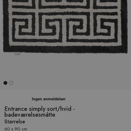
Hop
til
begyndelsen
Entrance simply sort/hvid -
af
badeværelsesmåtte
billedgalleriet
Størrelse
60 x 90 cm