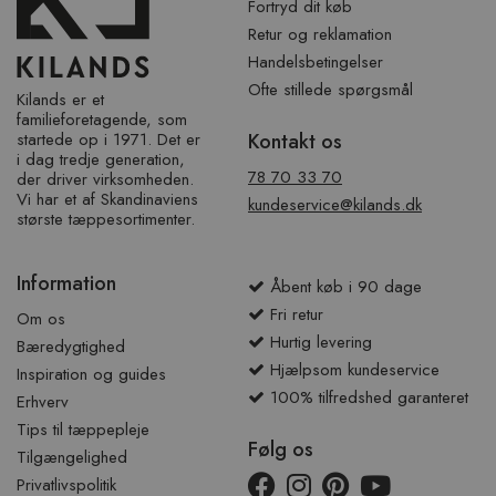
Fortryd dit køb
Retur og reklamation
Handelsbetingelser
Ofte stillede spørgsmål
Kilands er et
familieforetagende, som
startede op i 1971. Det er
Kontakt os
i dag tredje generation,
78 70 33 70
der driver virksomheden.
Vi har et af ​​Skandinaviens
kundeservice@kilands.dk
største tæppesortimenter.
Information
Åbent køb i 90 dage
Fri retur
Om os
Hurtig levering
Bæredygtighed
Hjælpsom kundeservice
Inspiration og guides
100% tilfredshed garanteret
Erhverv
Tips til tæppepleje
Følg os
Tilgængelighed
Privatlivspolitik