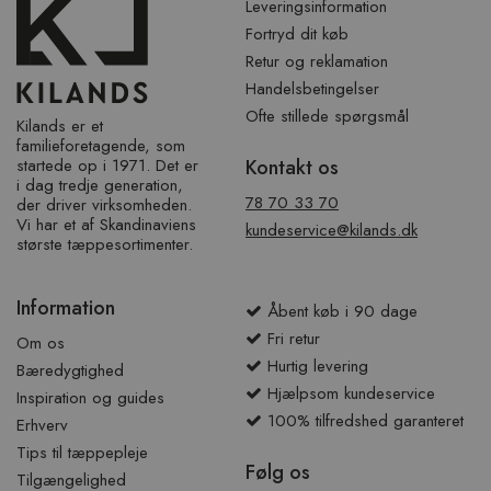
Leveringsinformation
Fortryd dit køb
Retur og reklamation
Handelsbetingelser
Ofte stillede spørgsmål
Kilands er et
familieforetagende, som
startede op i 1971. Det er
Kontakt os
i dag tredje generation,
78 70 33 70
der driver virksomheden.
Vi har et af ​​Skandinaviens
kundeservice@kilands.dk
største tæppesortimenter.
Information
Åbent køb i 90 dage
Fri retur
Om os
Hurtig levering
Bæredygtighed
Hjælpsom kundeservice
Inspiration og guides
100% tilfredshed garanteret
Erhverv
Tips til tæppepleje
Følg os
Tilgængelighed