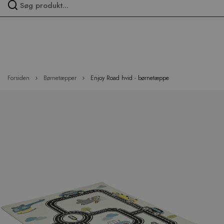
Spring
over
menu
Forsiden
Børnetæpper
Enjoy Road hvid - børnetæppe
Hop
til
slutningen
af
billedgalleriet