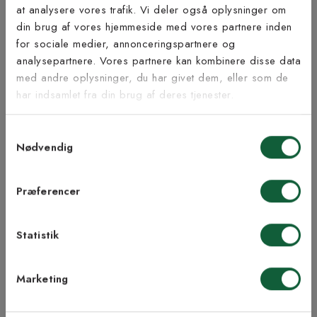
at analysere vores trafik. Vi deler også oplysninger om
Tilmeld dig vores
din brug af vores hjemmeside med vores partnere inden
nyhedsbrev
for sociale medier, annonceringspartnere og
Inspiration fra @kilandsofficial
analysepartnere. Vores partnere kan kombinere disse data
med andre oplysninger, du har givet dem, eller som de
Vær blandt de første til at modtage vores tilbud,
har indsamlet fra din brug af deres tjenester.
tips og nyheder.
Samtykkevalg
E-mail
Nødvendig
Samtykke til Kilands vilkår
Jeg accepterer vilkårene og samtykker til at
Præferencer
modtage nyhedsbreve fra Kilands
Statistik
TILMELD MEG
Marketing
NEJ TAK!
ÅBENT KØB I 90 DAGE
HURTIG LEVERING