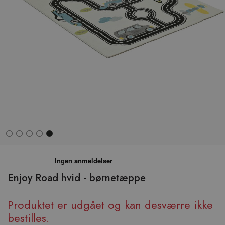
Hop
til
begyndelsen
Enjoy Road hvid - børnetæppe
af
billedgalleriet
Produktet er udgået og kan desværre ikke
bestilles.