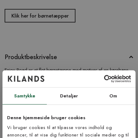
Klik her for børnetæpper
Produktbeskrivelse
Enjoy Road er et flot børnetæppe med motiver af en kørebane
med biler, flyvemaskiner og en helikopter. Tæppet er
maskinvævet med en kort luv, og det er kantsyet langs de lange
sider. Her er Enjoy Road i farven hvid.
Samtykke
Detaljer
Om
Produktinformation
Denne hjemmeside bruger cookies
Bæredygtighed
Vi bruger cookies til at tilpasse vores indhold og
annoncer, til at vise dig funktioner til sociale medier og til