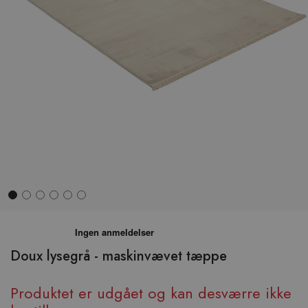
Hop
til
begyndelsen
Doux lysegrå - maskinvævet tæppe
af
billedgalleriet
Produktet er udgået og kan desværre ikke