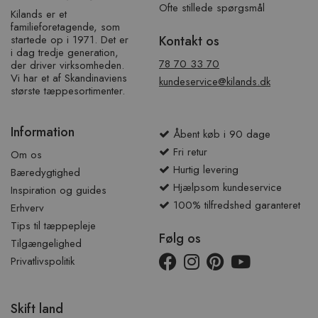
Ofte stillede spørgsmål
Kilands er et
familieforetagende, som
startede op i 1971. Det er
Kontakt os
i dag tredje generation,
78 70 33 70
der driver virksomheden.
Vi har et af ​​Skandinaviens
kundeservice@kilands.dk
største tæppesortimenter.
Information
Åbent køb i 90 dage
Fri retur
Om os
Hurtig levering
Bæredygtighed
Hjælpsom kundeservice
Inspiration og guides
100% tilfredshed garanteret
Erhverv
Tips til tæppepleje
Følg os
Tilgængelighed
Privatlivspolitik
Skift land