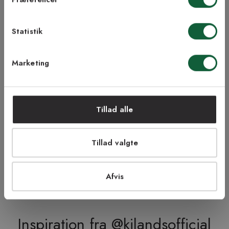
3 bredder | +3 farver
3 bredder | +3 farver
modtage nyhedsbreve fra Kilands
Statistik
TILMELD MEG
Produktbeskrivelse
Marketing
NEJ TAK!
Doux er et blødt og skønt maskinvævet tæppe i behagelige
naturnære farver. Tæppet har en smuk glans, og de elegante
frynser langs siderne tilfører tæppet det lille ekstra. her Er doux i
farven lysegrå.
Tillad alle
Produktinformation
Tillad valgte
Bæredygtighed
Afvis
Inspiration fra @kilandsofficial