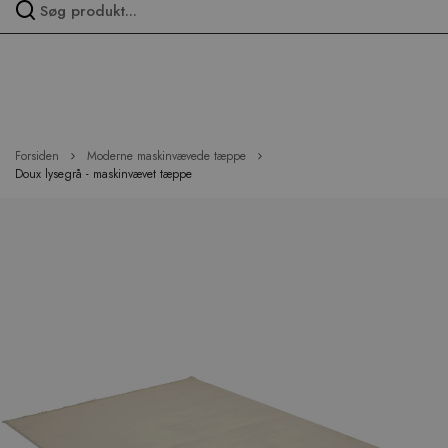
Spring
over
menu
Forsiden
Moderne maskinvævede tæppe
Doux lysegrå - maskinvævet tæppe
Hop
til
slutningen
af
billedgalleriet