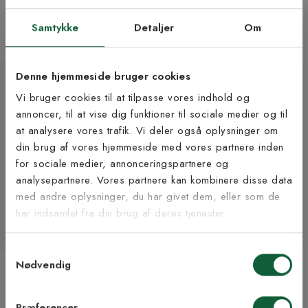
metervare
Fra 225 kr/m
Fra 229 kr/m
4 bredder | +6 farver
Samtykke
Detaljer
Om
2 bredder | +3 farver
Denne hjemmeside bruger cookies
Vi bruger cookies til at tilpasse vores indhold og
annoncer, til at vise dig funktioner til sociale medier og til
at analysere vores trafik. Vi deler også oplysninger om
Tilmeld dig vores
din brug af vores hjemmeside med vores partnere inden
nyhedsbrev
for sociale medier, annonceringspartnere og
analysepartnere. Vores partnere kan kombinere disse data
med andre oplysninger, du har givet dem, eller som de
Vær blandt de første til at modtage vores tilbud,
har indsamlet fra din brug af deres tjenester.
tips og nyheder.
Samtykkevalg
E-mail
Nødvendig
Solid antracit - løber i
Solid rød - løber i
metervare
metervare
Fra 229 kr/m
Fra 229 kr/m
Samtykke til Kilands vilkår
Jeg accepterer vilkårene og samtykker til at
Præferencer