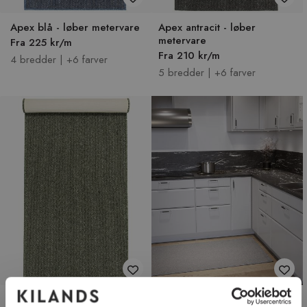
Apex blå - løber metervare
Apex antracit - løber
metervare
Fra 225 kr/m
Fra 210 kr/m
4 bredder | +6 farver
5 bredder | +6 farver
Apex grøn - løber metervare
Solid grå - løber i