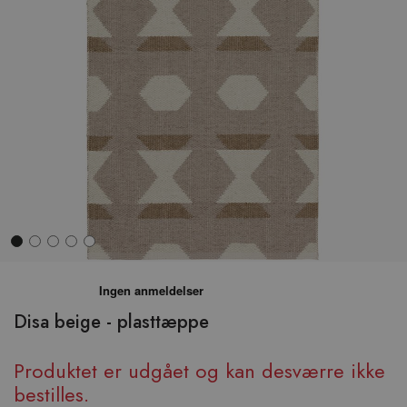
Hop
til
begyndelsen
Disa beige - plasttæppe
af
billedgalleriet
Produktet er udgået og kan desværre ikke
bestilles.