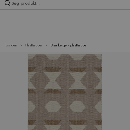
Spring
over
menu
Forsiden
Plasttæpper
Disa beige - plasttæppe
Hop
til
slutningen
af
billedgalleriet