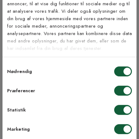
Bæredygtighed
annoncer, til at vise dig funktioner til sociale medier og til
at analysere vores trafik. Vi deler også oplysninger om
Tilmeld dig vores
din brug af vores hjemmeside med vores partnere inden
nyhedsbrev
for sociale medier, annonceringspartnere og
analysepartnere. Vores partnere kan kombinere disse data
Inspiration fra @kilandsofficial
med andre oplysninger, du har givet dem, eller som de
Vær blandt de første til at modtage vores tilbud,
har indsamlet fra din brug af deres tjenester.
tips og nyheder.
Samtykkevalg
E-mail
Nødvendig
Samtykke til Kilands vilkår
Jeg accepterer vilkårene og samtykker til at
Præferencer
modtage nyhedsbreve fra Kilands
Statistik
TILMELD MEG
Marketing
NEJ TAK!