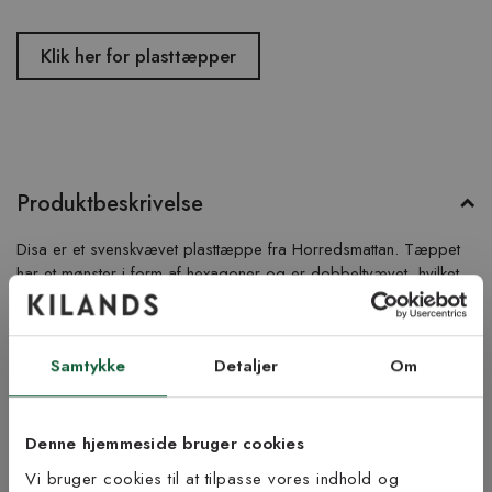
Klik her for plasttæpper
Produktbeskrivelse
Disa er et svenskvævet plasttæppe fra Horredsmattan. Tæppet
har et mønster i form af hexagoner og er dobbeltvævet, hvilket
betyder, at farverne er inverteret på den anden side. Plasttæpper
er praktiske og lette at vaske og holde rene, og de passer
perfekt i køkkenet og ved spisebordet såvel som i vaskerummet
Samtykke
Detaljer
Om
eller i gangen. Her ser du Disa i farven beige.
Produktinformation
Denne hjemmeside bruger cookies
Vi bruger cookies til at tilpasse vores indhold og