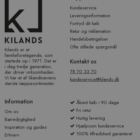
sidefod
Kundeservice
Leveringsinformation
Fortryd dit køb
Retur og reklamation
Handelsbetingelser
Ofte stillede spørgsmål
Kilands er et
familieforetagende, som
startede op i 1971. Det er
Kontakt os
i dag tredje generation,
78 70 33 70
der driver virksomheden.
Vi har et af ​​Skandinaviens
kundeservice@kilands.dk
største tæppesortimenter.
Information
Åbent køb i 90 dage
Fri retur
Om os
Hurtig levering
Bæredygtighed
Hjælpsom kundeservice
Inspiration og guides
100% tilfredshed garanteret
Erhverv