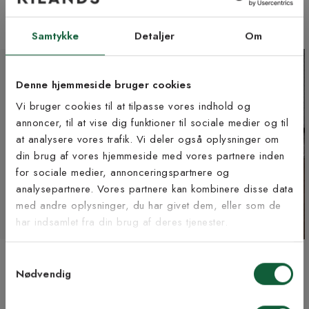
700 kr
Fra 650 kr
+8 farver
5 størrelser | +6 farver
Samtykke
Detaljer
Om
Denne hjemmeside bruger cookies
Vi bruger cookies til at tilpasse vores indhold og
annoncer, til at vise dig funktioner til sociale medier og til
at analysere vores trafik. Vi deler også oplysninger om
Tilmeld dig vores
din brug af vores hjemmeside med vores partnere inden
nyhedsbrev
for sociale medier, annonceringspartnere og
analysepartnere. Vores partnere kan kombinere disse data
med andre oplysninger, du har givet dem, eller som de
Vær blandt de første til at modtage vores tilbud,
har indsamlet fra din brug af deres tjenester.
tips og nyheder.
Ross beige - maskinvævet
Cloud linen - ryatæppe
Samtykkevalg
E-mail
tæppe
Fra 1 425 kr
Nødvendig
Fra 969 kr
5 størrelser | +1 farve
3 størrelser | +3 farver
Samtykke til Kilands vilkår