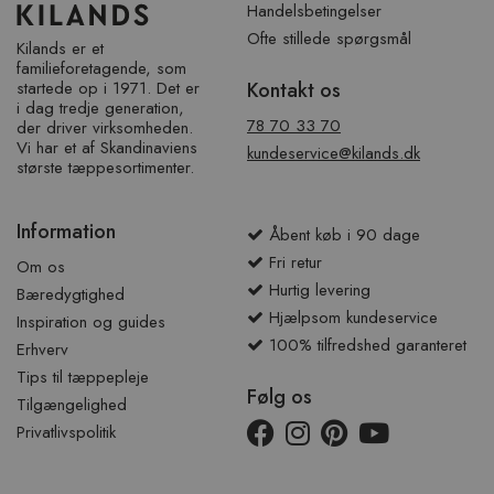
Handelsbetingelser
Ofte stillede spørgsmål
Kilands er et
familieforetagende, som
startede op i 1971. Det er
Kontakt os
i dag tredje generation,
78 70 33 70
der driver virksomheden.
Vi har et af ​​Skandinaviens
kundeservice@kilands.dk
største tæppesortimenter.
Information
Åbent køb i 90 dage
Fri retur
Om os
Hurtig levering
Bæredygtighed
Hjælpsom kundeservice
Inspiration og guides
100% tilfredshed garanteret
Erhverv
Tips til tæppepleje
Følg os
Tilgængelighed
Privatlivspolitik