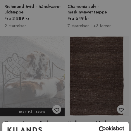
Richmond hvid - håndvævet
Chamonix sølv -
uldtæppe
maskinvævet tæppe
Fra 3 889 kr
Fra 649 kr
2 størrelser
7 størrelser | +3 farver
IKKE PÅ LAGER
Shansi natural spotted -
Lindby brun - håndvævet
fåreskind
uldtæppe