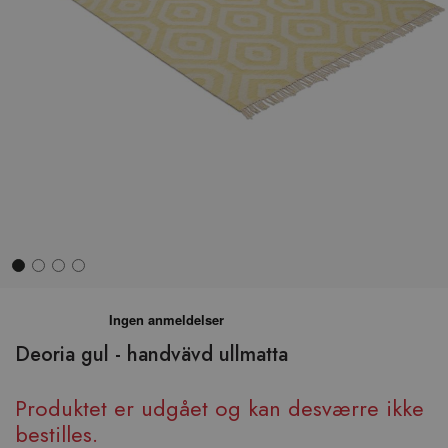
Hop
til
begyndelsen
Deoria gul - handvävd ullmatta
af
billedgalleriet
Produktet er udgået og kan desværre ikke
bestilles.