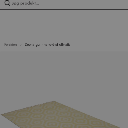
Spring
over
menu
Forsiden
Deoria gul - handvävd ullmatta
Hop
til
slutningen
af
billedgalleriet