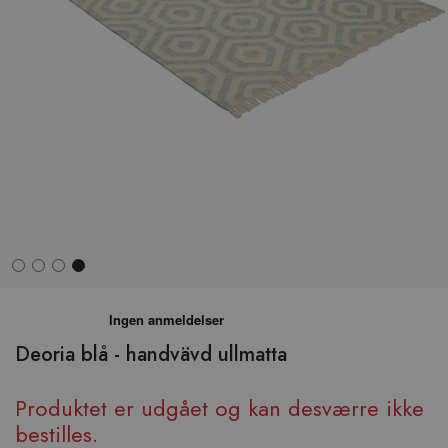
Hop
til
begyndelsen
Deoria blå - handvävd ullmatta
af
billedgalleriet
Produktet er udgået og kan desværre ikke
bestilles.