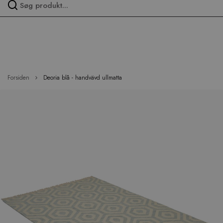
Spring
over
menu
Forsiden
Deoria blå - handvävd ullmatta
Hop
til
slutningen
af
billedgalleriet