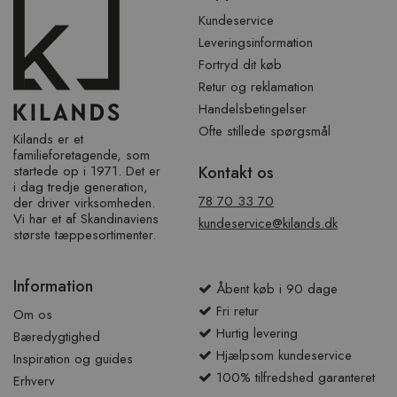
sidefod
Kundeservice
Leveringsinformation
Fortryd dit køb
Retur og reklamation
Handelsbetingelser
Ofte stillede spørgsmål
Kilands er et
familieforetagende, som
startede op i 1971. Det er
Kontakt os
i dag tredje generation,
78 70 33 70
der driver virksomheden.
Vi har et af ​​Skandinaviens
kundeservice@kilands.dk
største tæppesortimenter.
Information
Åbent køb i 90 dage
Fri retur
Om os
Hurtig levering
Bæredygtighed
Hjælpsom kundeservice
Inspiration og guides
100% tilfredshed garanteret
Erhverv