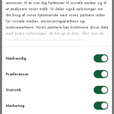
annoncer, til at vise dig funktioner til sociale medier og til
at analysere vores trafik. Vi deler også oplysninger om
Tilmeld dig vores
din brug af vores hjemmeside med vores partnere inden
nyhedsbrev
for sociale medier, annonceringspartnere og
analysepartnere. Vores partnere kan kombinere disse data
Inspiration fra @kilandsofficial
med andre oplysninger, du har givet dem, eller som de
Vær blandt de første til at modtage vores tilbud,
har indsamlet fra din brug af deres tjenester.
tips og nyheder.
Samtykkevalg
E-mail
Nødvendig
Samtykke til Kilands vilkår
Jeg accepterer vilkårene og samtykker til at
Præferencer
modtage nyhedsbreve fra Kilands
Statistik
TILMELD MEG
Marketing
NEJ TAK!