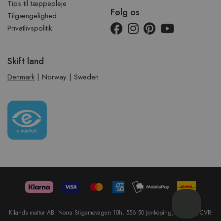
Tips til tæppepleje
Følg os
Tilgængelighed
Privatlivspolitik
Skift land
Denmark
|
Norway
|
Sweden
Kilands mattor AB. Norra Stigamovägen 10h, 556 50 Jönköping, Sweden. CVR-