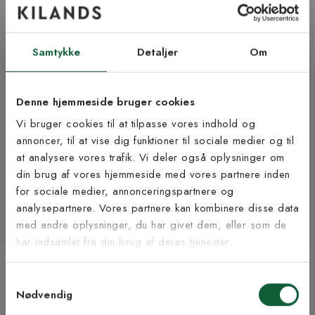
Fra 305 kr
17 størrelser | +8 farver
15 størrelser | +9 farver
Samtykke
Detaljer
Om
OUTLET
-
50
%
Denne hjemmeside bruger cookies
Vi bruger cookies til at tilpasse vores indhold og
annoncer, til at vise dig funktioner til sociale medier og til
at analysere vores trafik. Vi deler også oplysninger om
Tilmeld dig vores
din brug af vores hjemmeside med vores partnere inden
nyhedsbrev
for sociale medier, annonceringspartnere og
analysepartnere. Vores partnere kan kombinere disse data
med andre oplysninger, du har givet dem, eller som de
Vær blandt de første til at modtage vores tilbud,
har indsamlet fra din brug af deres tjenester.
tips og nyheder.
Cleo sennepsgul - plasttæppe
Highland lysegul -
badeværelsesmåtte
Fra 810 kr
Samtykkevalg
E-mail
Fra 236 kr
471 kr
10 størrelser | +7 farver
Nødvendig
4 størrelser | +10 farver