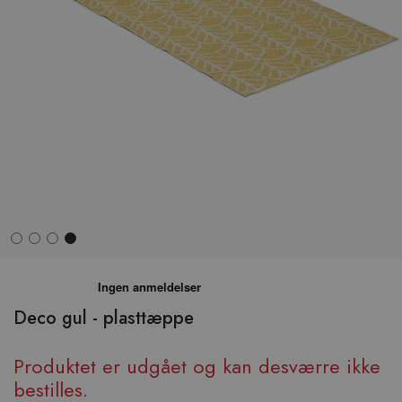
Hop
til
begyndelsen
Deco gul - plasttæppe
af
billedgalleriet
Produktet er udgået og kan desværre ikke
bestilles.