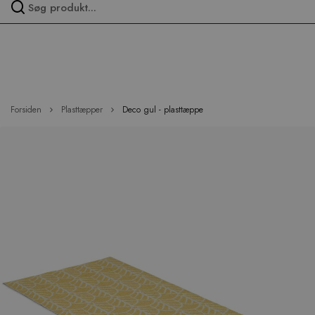
Spring
over
menu
Forsiden
Plasttæpper
Deco gul - plasttæppe
Hop
til
slutningen
af
billedgalleriet