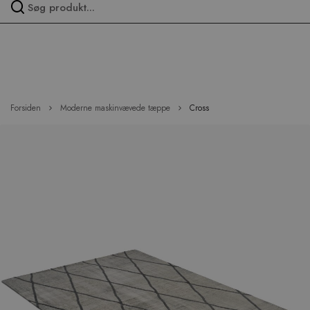
Spring
over
menu
Forsiden
Moderne maskinvævede tæppe
Cross
Hop
til
slutningen
af
billedgalleriet