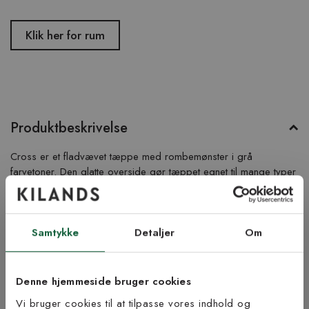
Klik her for rum
Produktbeskrivelse
Cross er et fladvævet tæppe med rombemønster i grå
farvetoner. Den glatte overside gør tæppet egnet til mange typer
anvendelse, f.eks under spisebordet.
Fotograferet i størrelse 155 x 230 cm.
Samtykke
Detaljer
Om
Produktinformation
Denne hjemmeside bruger cookies
Vi bruger cookies til at tilpasse vores indhold og