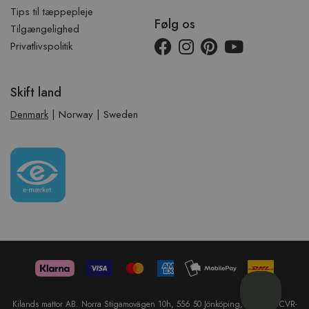
Tips til tæppepleje
Følg os
Tilgængelighed
Privatlivspolitik
Skift land
Denmark
|
Norway
|
Sweden
Kilands mattor AB. Norra Stigamovägen 10h, 556 50 Jönköping, Sweden. CVR-