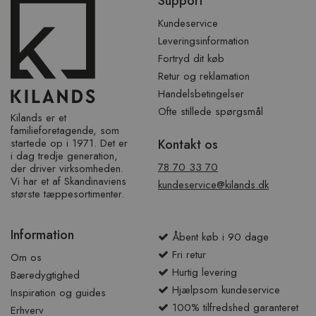
Support
over
sidefod
Kundeservice
Leveringsinformation
Fortryd dit køb
Retur og reklamation
Handelsbetingelser
Ofte stillede spørgsmål
Kilands er et
familieforetagende, som
startede op i 1971. Det er
Kontakt os
i dag tredje generation,
78 70 33 70
der driver virksomheden.
Vi har et af ​​Skandinaviens
kundeservice@kilands.dk
største tæppesortimenter.
Information
Åbent køb i 90 dage
Fri retur
Om os
Hurtig levering
Bæredygtighed
Hjælpsom kundeservice
Inspiration og guides
100% tilfredshed garanteret
Erhverv