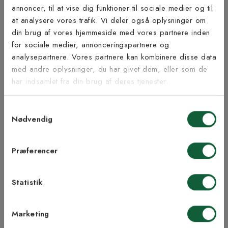
Bæredygtighed
annoncer, til at vise dig funktioner til sociale medier og til
at analysere vores trafik. Vi deler også oplysninger om
Tilmeld dig vores
din brug af vores hjemmeside med vores partnere inden
nyhedsbrev
for sociale medier, annonceringspartnere og
analysepartnere. Vores partnere kan kombinere disse data
Inspiration fra @kilandsofficial
med andre oplysninger, du har givet dem, eller som de
Vær blandt de første til at modtage vores tilbud,
har indsamlet fra din brug af deres tjenester.
tips og nyheder.
Samtykkevalg
E-mail
Nødvendig
Samtykke til Kilands vilkår
Jeg accepterer vilkårene og samtykker til at
Præferencer
modtage nyhedsbreve fra Kilands
Statistik
TILMELD MEG
Marketing
NEJ TAK!