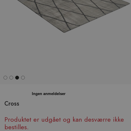
Hop
til
begyndelsen
Cross
af
billedgalleriet
Produktet er udgået og kan desværre ikke
bestilles.