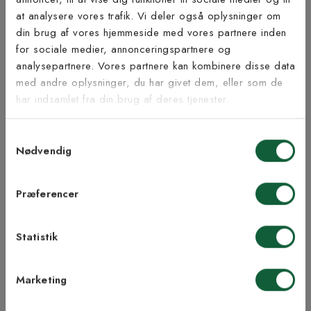
at analysere vores trafik. Vi deler også oplysninger om
Tilmeld dig vores
din brug af vores hjemmeside med vores partnere inden
nyhedsbrev
for sociale medier, annonceringspartnere og
Inspiration fra @kilandsofficial
analysepartnere. Vores partnere kan kombinere disse data
med andre oplysninger, du har givet dem, eller som de
Vær blandt de første til at modtage vores tilbud,
har indsamlet fra din brug af deres tjenester.
tips og nyheder.
Samtykkevalg
E-mail
Nødvendig
Samtykke til Kilands vilkår
Jeg accepterer vilkårene og samtykker til at
Præferencer
modtage nyhedsbreve fra Kilands
Statistik
TILMELD MEG
Marketing
NEJ TAK!