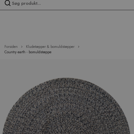
Spring
over
menu
Forsiden
Kludetæpper & bomuldstæpper
Country earth - bomuldstæppe
Hop
til
slutningen
af
billedgalleriet