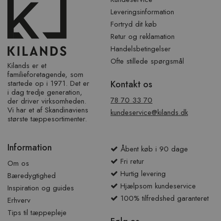
Leveringsinformation
Fortryd dit køb
Retur og reklamation
Handelsbetingelser
Ofte stillede spørgsmål
Kilands er et
familieforetagende, som
startede op i 1971. Det er
Kontakt os
i dag tredje generation,
78 70 33 70
der driver virksomheden.
Vi har et af ​​Skandinaviens
kundeservice@kilands.dk
største tæppesortimenter.
Information
Åbent køb i 90 dage
Fri retur
Om os
Hurtig levering
Bæredygtighed
Hjælpsom kundeservice
Inspiration og guides
100% tilfredshed garanteret
Erhverv
Tips til tæppepleje