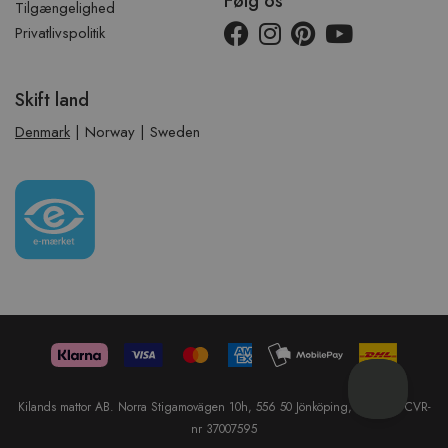
Følg os
Tilgængelighed
Privatlivspolitik
Skift land
Denmark
|
Norway
|
Sweden
Kilands mattor AB. Norra Stigamovägen 10h, 556 50 Jönköping, Sweden. CVR-
nr 37007595