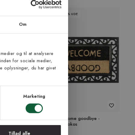
PASSER INDE & UDE
Om
 medier og til at analysere
inden for sociale medier,
 oplysninger, du har givet
Marketing
lt langhåret
Impala Welcome goodbye -
dørmåtte i kokos
175 kr
Tillad alle