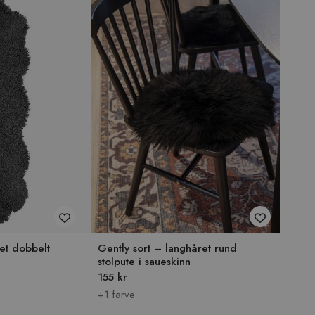
ret dobbelt
Gently sort – langhåret rund
stolpute i saueskinn
155 kr
+1 farve