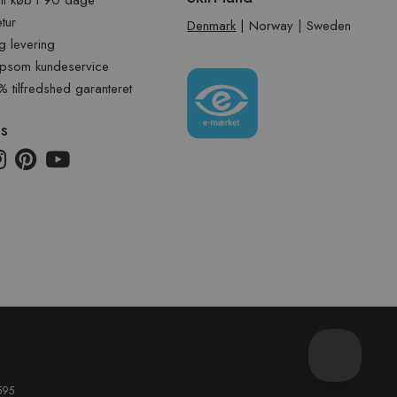
t køb i 90 dage
etur
Denmark
|
Norway
|
Sweden
g levering
psom kundeservice
tilfredshed garanteret
os
595