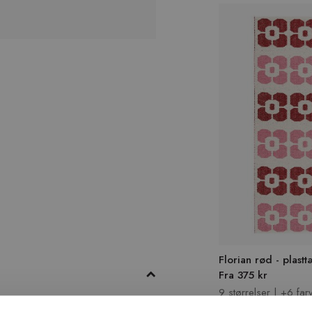
Florian rød - plast
Fra 375 kr
9 størrelser | +6 far
 med genanvendte materialer. Her