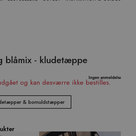
g blåmix - kludetæppe
udgået og kan desværre ikke bestilles.
kludetæpper & bomuldstæpper
ukter