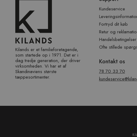
over
sidefod
Kundeservice
Leveringsinformatio
Fortryd dit køb
Retur og reklamatio
Handelsbetingelser
Ofte stillede spørg
Kilands er et familieforetagende,
som startede op i 1971. Det er i
dag tredje generation, der driver
Kontakt os
virksomheden. Vi har et af ​​
78 70 33 70
Skandinaviens største
tæppesortimenter.
kundeservice@kilan
Ki