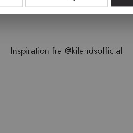
+11 farver
Inspiration fra @kilandsofficial