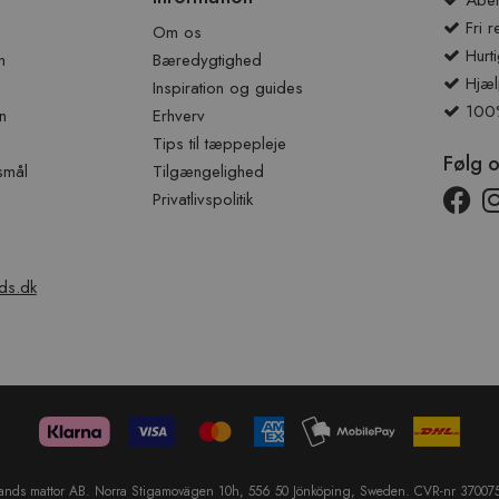
Åben
Fri r
Om os
Hurti
n
Bæredygtighed
Hjæl
Inspiration og guides
100% 
n
Erhverv
Tips til tæppepleje
Følg 
smål
Tilgængelighed
Privatlivspolitik
ds.dk
lands mattor AB. Norra Stigamovägen 10h, 556 50 Jönköping, Sweden. CVR-nr 37007