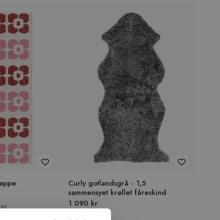
tæppe
Curly gotlandsgrå - 1,5
sammensyet krøllet fåreskind
1 090 kr
ver
+29 farver