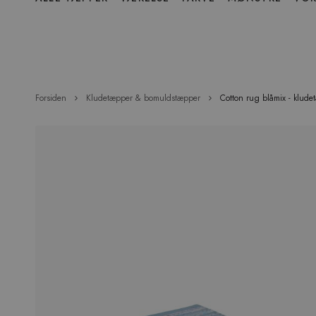
over
menu
Forsiden
Kludetæpper & bomuldstæpper
Cotton rug blåmix - klud
Hop
til
slutningen
af
billedgalleriet