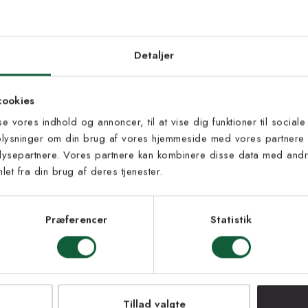
d dig vores
edsbrev
Detaljer
 til at modtage vores tilbud,
cookies
s og nyheder.
sse vores indhold og annoncer, til at vise dig funktioner til sociale
oplysninger om din brug af vores hjemmeside med vores partnere 
ysepartnere. Vores partnere kan kombinere disse data med andre
et fra din brug af deres tjenester.
s vilkår
lkårene og samtykker til at
eve fra Kilands
Præferencer
Statistik
LMELD MEG
Gently hvid - dobbe
fåreskind
NEJ TAK!
965 kr
Tillad valgte