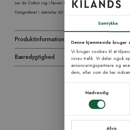
ser du Cotton rug i farven blåmix.
Tilmel
Fotograferet i størrelse 65 x 135 cm.
nyh
Samtykke
Produktinformation
Vær blandt de første
Denne hjemmeside bruger 
tip
Vi bruger cookies til at tilpa
Bæredygtighed
vores trafik. Vi deler også 
E-mail
annonceringspartnere og anal
dem, eller som de har indsaml
Samtykke til Kiland
Jeg accepterer vi
Samtykkevalg
modtage nyhedsbr
Nødvendig
TI
Afvis