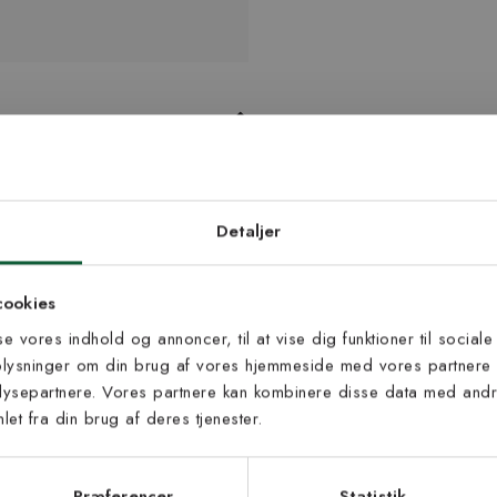
trykt på måttens overside.
d dig vores
edsbrev
Detaljer
 til at modtage vores tilbud,
cookies
s og nyheder.
sse vores indhold og annoncer, til at vise dig funktioner til sociale
oplysninger om din brug af vores hjemmeside med vores partnere 
ysepartnere. Vores partnere kan kombinere disse data med andre
et fra din brug af deres tjenester.
s vilkår
lkårene og samtykker til at
Inspiration fra @kilandsofficial
eve fra Kilands
Præferencer
Statistik