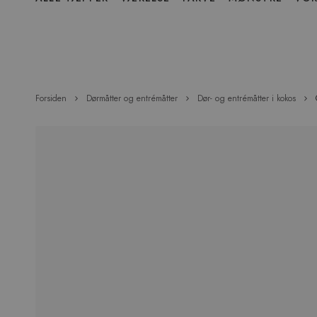
over
menu
Forsiden
Dørmåtter og entrémåtter
Dør- og entrémåtter i kokos
Hop
til
slutningen
af
billedgalleriet