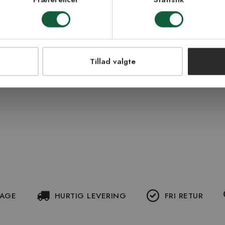
LMELD MEG
NEJ TAK!
Tillad valgte
DAGE
HURTIG LEVERING
FRI RETUR