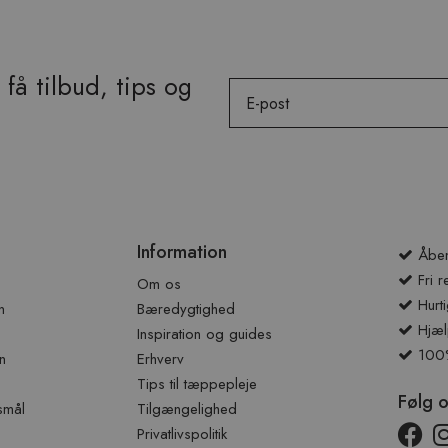
få tilbud, tips og
Email
Information
Åben
Fri r
Om os
Hurti
n
Bæredygtighed
Hjæl
Inspiration og guides
100% 
n
Erhverv
Tips til tæppepleje
Følg 
smål
Tilgængelighed
Privatlivspolitik