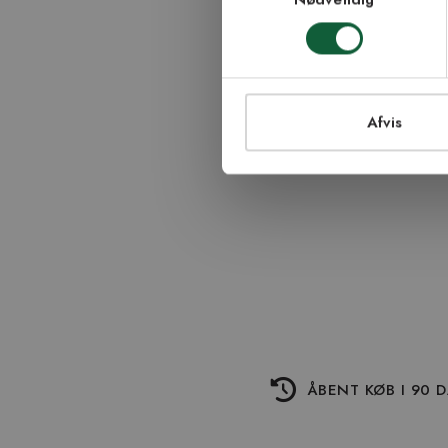
TI
Afvis
ÅBENT KØB I 90 