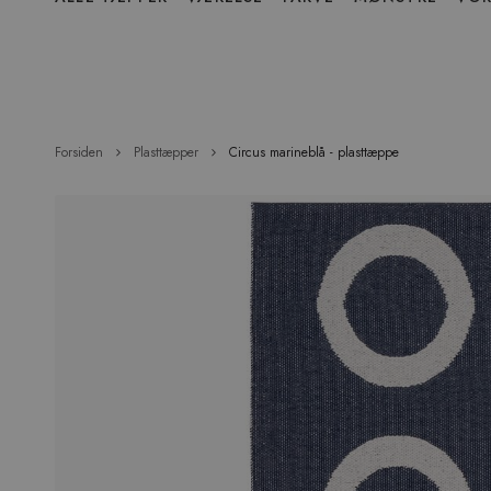
over
menu
Forsiden
Plasttæpper
Circus marineblå - plasttæppe
Hop
til
slutningen
af
billedgalleriet