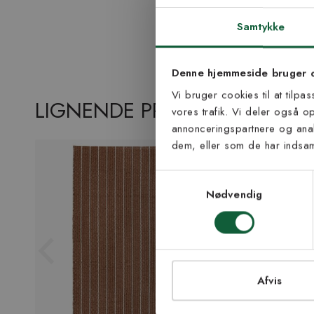
Tilmel
nyh
Samtykke
Vær blandt de første
Denne hjemmeside bruger 
tip
Vi bruger cookies til at tilpa
LIGNENDE PRODUKTER
vores trafik. Vi deler også 
E-mail
annonceringspartnere og anal
dem, eller som de har indsaml
Samtykke til Kiland
Jeg accepterer vi
Samtykkevalg
modtage nyhedsbr
Nødvendig
TI
Afvis