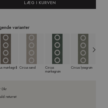
LÆG I KURVEN
lgende varianter
Nex
us mørkegrå
Circus sand
Circus
Circus lysegrøn
Circus 
mørkegrøn
9 Dkr
ld returret