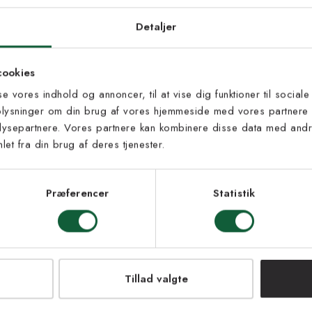
d dig vores
edsbrev
Detaljer
 til at modtage vores tilbud,
cookies
s og nyheder.
sse vores indhold og annoncer, til at vise dig funktioner til sociale
oplysninger om din brug af vores hjemmeside med vores partnere 
ysepartnere. Vores partnere kan kombinere disse data med andre
et fra din brug af deres tjenester.
s vilkår
lkårene og samtykker til at
eve fra Kilands
Præferencer
Statistik
LMELD MEG
NEJ TAK!
Tillad valgte