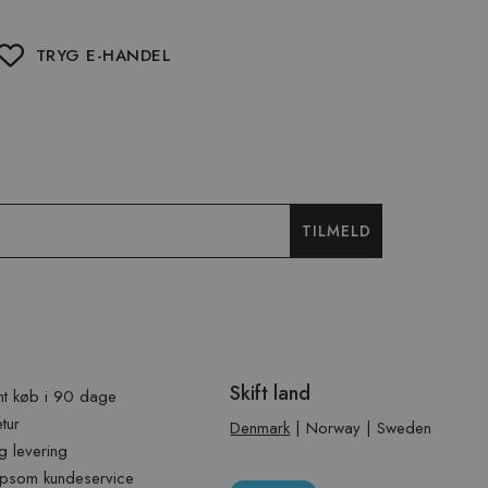
TRYG E-HANDEL
TILMELD
Skift land
t køb i 90 dage
etur
Denmark
|
Norway
|
Sweden
g levering
psom kundeservice