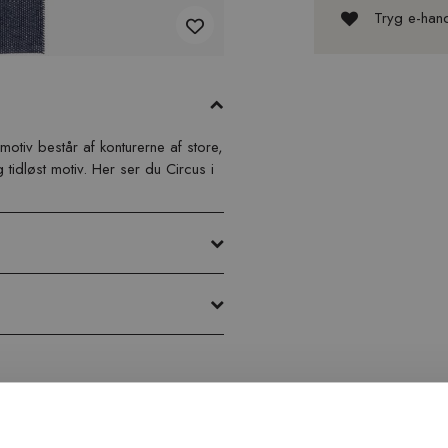
Tryg e-han
otiv består af konturerne af store,
tidløst motiv. Her ser du Circus i
Inspiration fra @kilandsofficial