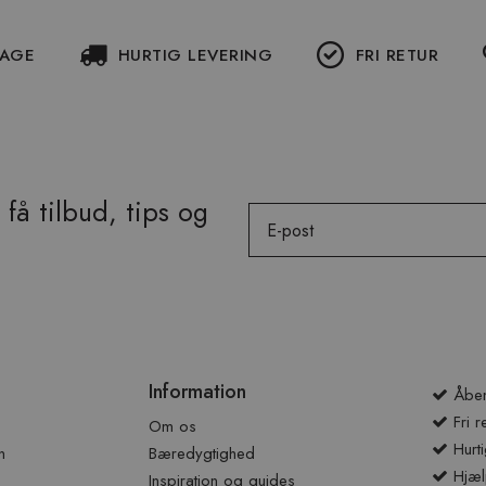
DAGE
HURTIG LEVERING
FRI RETUR
få tilbud, tips og
Email
Information
Åben
Fri r
Om os
Hurti
n
Bæredygtighed
Hjæl
Inspiration og guides