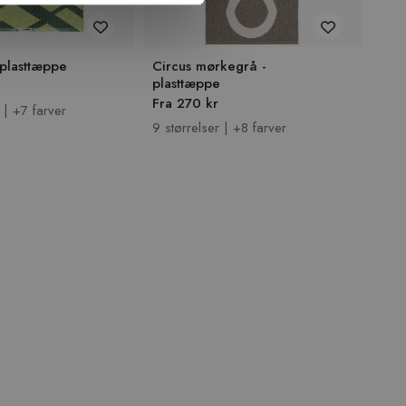
plasttæppe
Circus mørkegrå -
Circ
plasttæppe
Fra
Fra 270 kr
 | +7 farver
9 st
9 størrelser | +8 farver