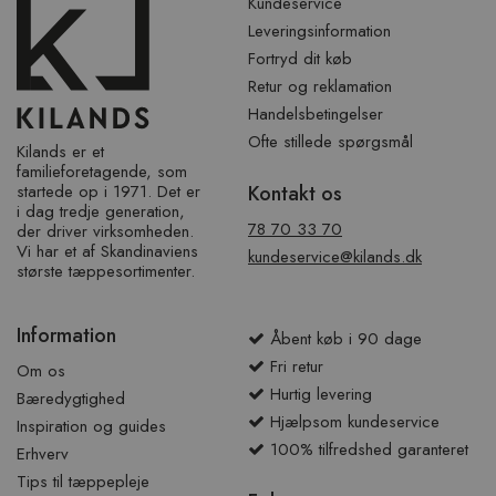
Kundeservice
Leveringsinformation
Fortryd dit køb
Retur og reklamation
Handelsbetingelser
Ofte stillede spørgsmål
Kilands er et
familieforetagende, som
startede op i 1971. Det er
Kontakt os
i dag tredje generation,
78 70 33 70
der driver virksomheden.
Vi har et af ​​Skandinaviens
kundeservice@kilands.dk
største tæppesortimenter.
Information
Åbent køb i 90 dage
Fri retur
Om os
Hurtig levering
Bæredygtighed
Hjælpsom kundeservice
Inspiration og guides
100% tilfredshed garanteret
Erhverv
Tips til tæppepleje