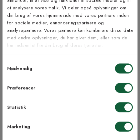
annoncer, til at vise dig funktioner til sociale medier og til
at analysere vores trafik. Vi deler også oplysninger om
Tilmeld dig vores
din brug af vores hjemmeside med vores partnere inden
nyhedsbrev
for sociale medier, annonceringspartnere og
analysepartnere. Vores partnere kan kombinere disse data
Inspiration fra @kilandsofficial
med andre oplysninger, du har givet dem, eller som de
Vær blandt de første til at modtage vores tilbud,
har indsamlet fra din brug af deres tjenester.
tips og nyheder.
Samtykkevalg
E-mail
Nødvendig
Samtykke til Kilands vilkår
Jeg accepterer vilkårene og samtykker til at
Præferencer
modtage nyhedsbreve fra Kilands
Statistik
TILMELD MEG
Marketing
NEJ TAK!