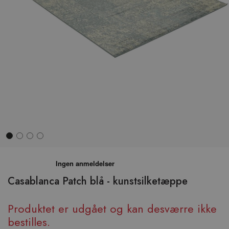
Hop
til
begyndelsen
Casablanca Patch blå - kunstsilketæppe
af
billedgalleriet
Produktet er udgået og kan desværre ikke
bestilles.