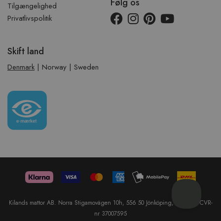
Følg os
Tilgængelighed
Privatlivspolitik
Skift land
Denmark
|
Norway
|
Sweden
Kilands mattor AB. Norra Stigamovägen 10h, 556 50 Jönköping, Sweden. CVR-
nr 37007595