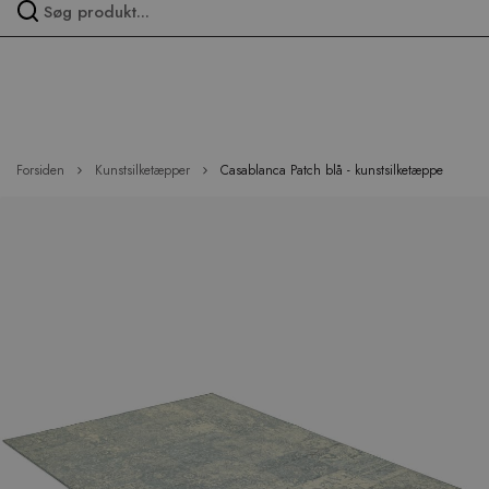
Spring
over
menu
Forsiden
Kunstsilketæpper
Casablanca Patch blå - kunstsilketæppe
Hop
til
slutningen
af
billedgalleriet