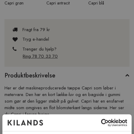
Capri grøn
Capri antracit
Capri blå
Fragt fra 79 kr
Tryg e-handel
Trenger du hjelp?
Ring 78 70 33 70
Produktbeskrivelse
Her er det maskineproducerede tæppe Capri som løber i
metervare. Den har en kort lække-luv og en bagside i gummi
som gør at den ligger stabilt på gulvet. Capri har en ensfarvet
midte som omgives en flot blomsterkant langs siderne. Her ser
du Capri i farven beige.