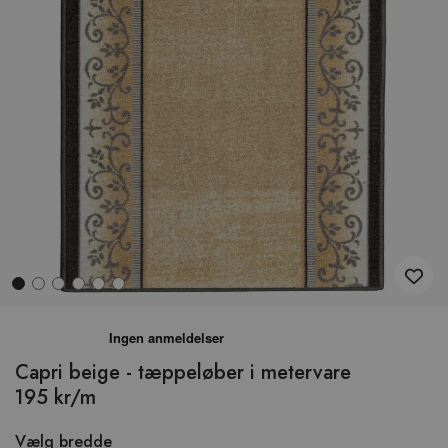
Hop
til
begyndelsen
Capri beige - tæppeløber i metervare
af
195 kr/m
billedgalleriet
Vælg bredde