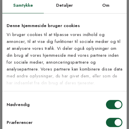
Produktinformation
Samtykke
Detaljer
Om
Vigtig info
Denne hjemmeside bruger cookies
Lige nu kan leveringstiden blive noget længere ved køb af
Vi bruger cookies til at tilpasse vores indhold og
tæppeløbere med langettering.
annoncer, til at vise dig funktioner til sociale medier og til
at analysere vores trafik. Vi deler også oplysninger om
Åbent køb og returret gælder ikke da løberen skæres til på mål.
Tilmeld dig vores
din brug af vores hjemmeside med vores partnere inden
OBS!
Kantning ændrer ikke på målene for de tæpper, der er
nyhedsbrev
for sociale medier, annonceringspartnere og
bestilt efter egne mål.
analysepartnere. Vores partnere kan kombinere disse data
med andre oplysninger, du har givet dem, eller som de
Bæredygtighed
Vær blandt de første til at modtage vores tilbud,
har indsamlet fra din brug af deres tjenester.
tips og nyheder.
Samtykkevalg
E-mail
Nødvendig
Inspiration fra @kilandsofficial
Samtykke til Kilands vilkår
Jeg accepterer vilkårene og samtykker til at
Præferencer
modtage nyhedsbreve fra Kilands