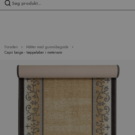
Spring
over
menu
Forsiden
Måtter med gummibagside
Capri beige - tæppeløber i metervare
Hop
til
slutningen
af
billedgalleriet