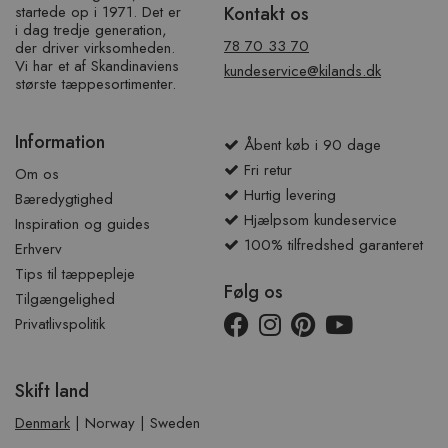
startede op i 1971. Det er
Kontakt os
i dag tredje generation,
78 70 33 70
der driver virksomheden.
Vi har et af ​​Skandinaviens
kundeservice@kilands.dk
største tæppesortimenter.
Information
Åbent køb i 90 dage
Fri retur
Om os
Hurtig levering
Bæredygtighed
Hjælpsom kundeservice
Inspiration og guides
100% tilfredshed garanteret
Erhverv
Tips til tæppepleje
Følg os
Tilgængelighed
Privatlivspolitik
Skift land
Denmark
|
Norway
|
Sweden