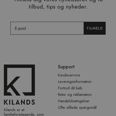
tilbud, tips og nyheder.
Email
TILMELD
Spring
Support
over
sidefod
Kundeservice
Leveringsinformation
Fortryd dit køb
Retur og reklamation
Handelsbetingelser
Ofte stillede spørgsmål
Kilands er et
familieforetagende, som