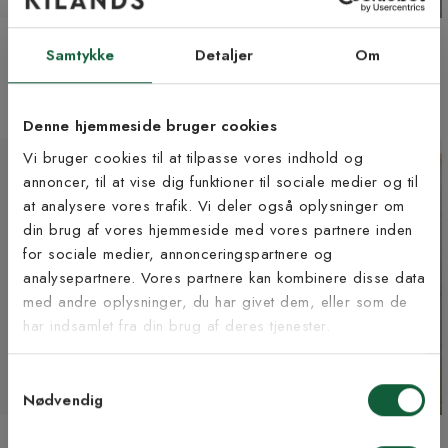
Viale beige - tæppeløber i
Kerala - dørmåtte i jute
Samtykke
Detaljer
Om
metervare
Fra 145 kr
Fra 125 kr/m
3 størrelser | +3 farver
3 bredder | +2 farver
Denne hjemmeside bruger cookies
Vi bruger cookies til at tilpasse vores indhold og
annoncer, til at vise dig funktioner til sociale medier og til
at analysere vores trafik. Vi deler også oplysninger om
Tilmeld dig vores
din brug af vores hjemmeside med vores partnere inden
nyhedsbrev
for sociale medier, annonceringspartnere og
analysepartnere. Vores partnere kan kombinere disse data
med andre oplysninger, du har givet dem, eller som de
Vær blandt de første til at modtage vores tilbud,
har indsamlet fra din brug af deres tjenester.
tips og nyheder.
Samtykkevalg
E-mail
Nødvendig
Bono brun - fladvævet tæppe
Gaya natur - dørmåtte