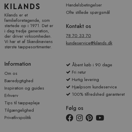
Handelsbetingelser
Ofte stillede spørgsmål
Kilands er et
familieforetagende, som
startede op i 1971. Det er
Kontakt os
i dag tredje generation,
78 70 33 70
der driver virksomheden.
Vi har et af ​​Skandinaviens
kundeservice@kilands.dk
største tæppesortimenter.
Information
Åbent køb i 90 dage
Fri retur
Om os
Hurtig levering
Bæredygtighed
Hjælpsom kundeservice
Inspiration og guides
100% tilfredshed garanteret
Erhverv
Tips til tæppepleje
Følg os
Tilgængelighed
Privatlivspolitik