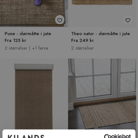
Pune - dørmåtte i jute
Theo natur - dørmåtte i jute
Fra 125 kr
Fra 249 kr
2 størrelser | +1 farve
2 størrelser