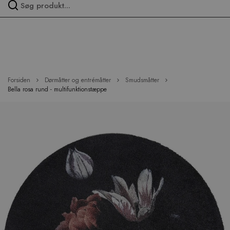
Spring
over
menu
Forsiden
Dørmåtter og entrémåtter
Smudsmåtter
Bella rosa rund - multifunktionstæppe
Hop
til
slutningen
af
billedgalleriet