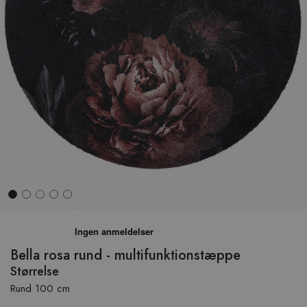
Hop
til
begyndelsen
Bella rosa rund - multifunktionstæppe
af
Størrelse
billedgalleriet
Rund 100 cm