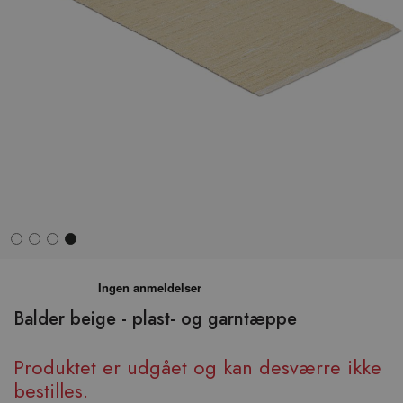
Hop
til
begyndelsen
Balder beige - plast- og garntæppe
af
billedgalleriet
Produktet er udgået og kan desværre ikke
bestilles.