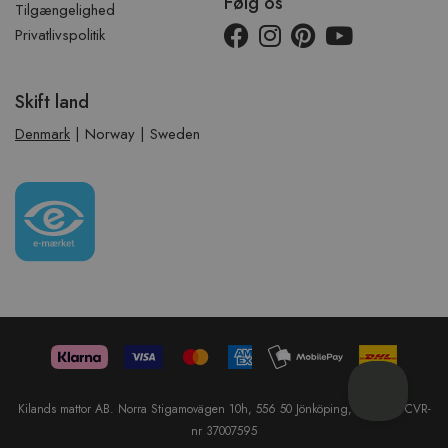
Følg os
Tilgængelighed
Privatlivspolitik
Skift land
Denmark
|
Norway
|
Sweden
Kilands mattor AB. Norra Stigamovägen 10h, 556 50 Jönköping, Sweden. CVR-
nr 37007595