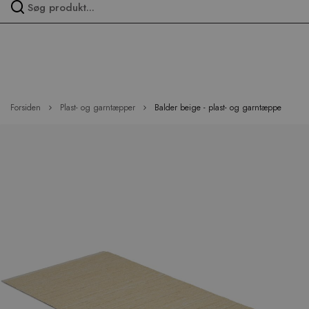
Spring
over
menu
Forsiden
Plast- og garntæpper
Balder beige - plast- og garntæppe
Hop
til
slutningen
af
billedgalleriet