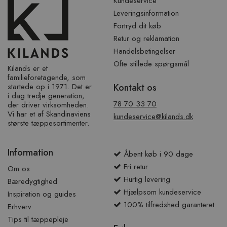
Kundeservice
Leveringsinformation
Fortryd dit køb
Retur og reklamation
Handelsbetingelser
Ofte stillede spørgsmål
Kilands er et
familieforetagende, som
startede op i 1971. Det er
Kontakt os
i dag tredje generation,
78 70 33 70
der driver virksomheden.
Vi har et af ​​Skandinaviens
kundeservice@kilands.dk
største tæppesortimenter.
Information
Åbent køb i 90 dage
Fri retur
Om os
Hurtig levering
Bæredygtighed
Hjælpsom kundeservice
Inspiration og guides
100% tilfredshed garanteret
Erhverv
Tips til tæppepleje