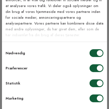
at analysere vores trafik. Vi deler også oplysninger om
Tilmeld dig vores
din brug af vores hjemmeside med vores partnere inden
nyhedsbrev
for sociale medier, annonceringspartnere og
Inspiration fra @kilandsofficial
analysepartnere. Vores partnere kan kombinere disse data
med andre oplysninger, du har givet dem, eller som de
Vær blandt de første til at modtage vores tilbud,
har indsamlet fra din brug af deres tjenester.
tips og nyheder.
Samtykkevalg
E-mail
Nødvendig
Samtykke til Kilands vilkår
Jeg accepterer vilkårene og samtykker til at
Præferencer
modtage nyhedsbreve fra Kilands
Statistik
TILMELD MEG
Marketing
NEJ TAK!