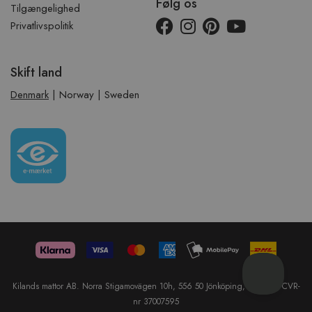
Følg os
Tilgængelighed
Privatlivspolitik
Skift land
Denmark
|
Norway
|
Sweden
Kilands mattor AB. Norra Stigamovägen 10h, 556 50 Jönköping, Sweden. CVR-
nr 37007595