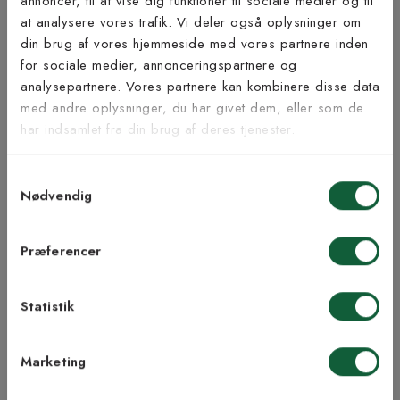
annoncer, til at vise dig funktioner til sociale medier og til
at analysere vores trafik. Vi deler også oplysninger om
Tilmeld dig vores
din brug af vores hjemmeside med vores partnere inden
nyhedsbrev
for sociale medier, annonceringspartnere og
analysepartnere. Vores partnere kan kombinere disse data
Inspiration fra @kilandsofficial
med andre oplysninger, du har givet dem, eller som de
Vær blandt de første til at modtage vores tilbud,
har indsamlet fra din brug af deres tjenester.
tips og nyheder.
Samtykkevalg
E-mail
Nødvendig
Samtykke til Kilands vilkår
Jeg accepterer vilkårene og samtykker til at
Præferencer
modtage nyhedsbreve fra Kilands
Statistik
TILMELD MEG
Marketing
NEJ TAK!