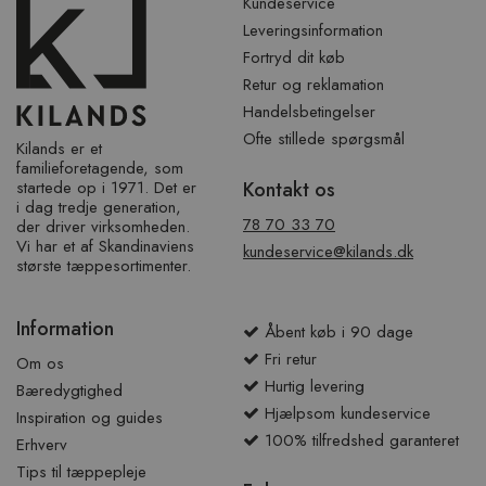
Kundeservice
Leveringsinformation
Fortryd dit køb
Retur og reklamation
Handelsbetingelser
Ofte stillede spørgsmål
Kilands er et
familieforetagende, som
startede op i 1971. Det er
Kontakt os
i dag tredje generation,
78 70 33 70
der driver virksomheden.
Vi har et af ​​Skandinaviens
kundeservice@kilands.dk
største tæppesortimenter.
Information
Åbent køb i 90 dage
Fri retur
Om os
Hurtig levering
Bæredygtighed
Hjælpsom kundeservice
Inspiration og guides
100% tilfredshed garanteret
Erhverv
Tips til tæppepleje