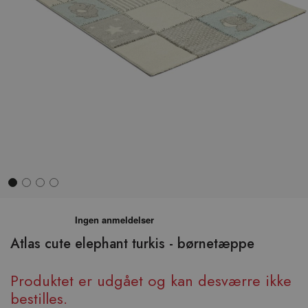
Hop
til
begyndelsen
Atlas cute elephant turkis - børnetæppe
af
billedgalleriet
Produktet er udgået og kan desværre ikke
bestilles.