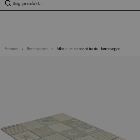
Spring
over
menu
Forsiden
Børnetæpper
Atlas cute elephant turkis - børnetæppe
Hop
til
slutningen
af
billedgalleriet