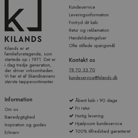
sidefod
Kundeservice
Leveringsinformation
Fortryd dit køb
Retur og reklamation
Handelsbetingelser
Ofte stillede spørgsmål
Kilands er et
familieforetagende, som
startede op i 1971. Det er
Kontakt os
i dag tredje generation,
78 70 33 70
der driver virksomheden.
Vi har et af ​​Skandinaviens
kundeservice@kilands.dk
største tæppesortimenter.
Information
Åbent køb i 90 dage
Fri retur
Om os
Hurtig levering
Bæredygtighed
Hjælpsom kundeservice
Inspiration og guides
100% tilfredshed garanteret
Erhverv