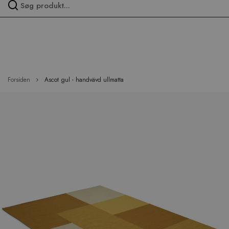
Spring
over
menu
Forsiden
Ascot gul - handvävd ullmatta
Hop
til
slutningen
af
billedgalleriet