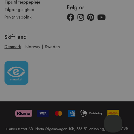
Tips til tæppepleje
Følg os
Tilgængelighed
Privatlivspolitik
Skift land
Denmark
|
Norway
|
Sweden
Kilands mattor AB. Norra Stigamovägen 10h, 556 50 Jönköping, Sweden. CVR-