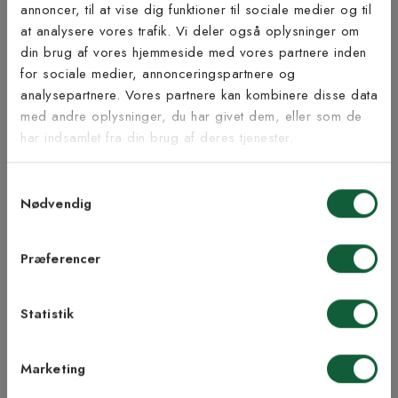
annoncer, til at vise dig funktioner til sociale medier og til
at analysere vores trafik. Vi deler også oplysninger om
Tilmeld dig vores
din brug af vores hjemmeside med vores partnere inden
nyhedsbrev
for sociale medier, annonceringspartnere og
analysepartnere. Vores partnere kan kombinere disse data
Inspiration fra @kilandsofficial
med andre oplysninger, du har givet dem, eller som de
Vær blandt de første til at modtage vores tilbud,
har indsamlet fra din brug af deres tjenester.
tips og nyheder.
Samtykkevalg
E-mail
Nødvendig
Samtykke til Kilands vilkår
Jeg accepterer vilkårene og samtykker til at
Præferencer
modtage nyhedsbreve fra Kilands
Statistik
TILMELD MEG
Marketing
NEJ TAK!