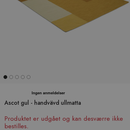
Hop
til
begyndelsen
Ascot gul - handvävd ullmatta
af
billedgalleriet
Produktet er udgået og kan desværre ikke
bestilles.