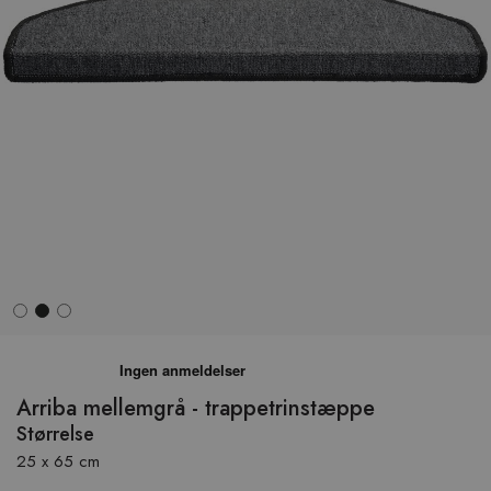
Hop
til
begyndelsen
Arriba mellemgrå - trappetrinstæppe
af
Størrelse
billedgalleriet
25 x 65 cm