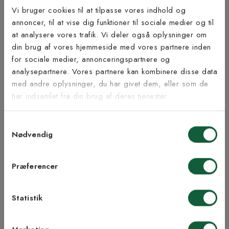
Produktinformation
Vi bruger cookies til at tilpasse vores indhold og
annoncer, til at vise dig funktioner til sociale medier og til
Bæredygtighed
at analysere vores trafik. Vi deler også oplysninger om
Tilmeld dig vores
din brug af vores hjemmeside med vores partnere inden
nyhedsbrev
for sociale medier, annonceringspartnere og
analysepartnere. Vores partnere kan kombinere disse data
med andre oplysninger, du har givet dem, eller som de
Vær blandt de første til at modtage vores tilbud,
Inspiration fra @kilandsofficial
har indsamlet fra din brug af deres tjenester.
tips og nyheder.
Samtykkevalg
E-mail
Nødvendig
Samtykke til Kilands vilkår
Jeg accepterer vilkårene og samtykker til at
Præferencer
modtage nyhedsbreve fra Kilands
Statistik
TILMELD MEG