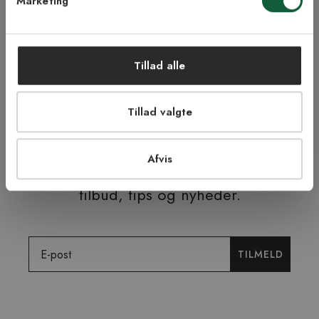
Marketing
NEJ TAK!
Tillad alle
ÅBENT KØB I 90 DAGE
HURTIG LEVERING
FRI RETUR
TRYG E-HANDEL
Tillad valgte
Afvis
Tilmeld dig vores nyhedsbrev og få
tilbud, tips og nyheder.
Email
TILMELD