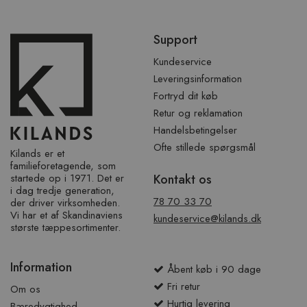
Spring
Support
over
sidefod
Kundeservice
Leveringsinformation
Fortryd dit køb
Retur og reklamation
Handelsbetingelser
Ofte stillede spørgsmål
Kilands er et
familieforetagende, som
startede op i 1971. Det er
Kontakt os
i dag tredje generation,
78 70 33 70
der driver virksomheden.
Vi har et af ​​Skandinaviens
kundeservice@kilands.dk
største tæppesortimenter.
Information
Åbent køb i 90 dage
Fri retur
Om os
Hurtig levering
Bæredygtighed