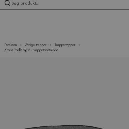
Spring
over
menu
Forsiden
Øvrige tæpper
Trappetæpper
Arriba mellemgrå - trappetrinstæppe
Hop
til
slutningen
af
billedgalleriet