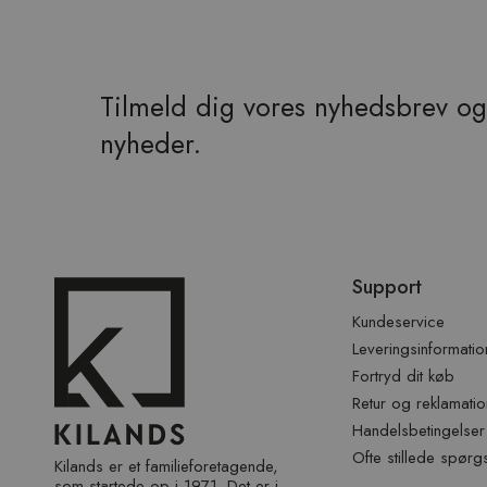
Tilmeld dig vores nyhedsbrev og 
nyheder.
Spring
Support
over
sidefod
Kundeservice
Leveringsinformatio
Fortryd dit køb
Retur og reklamatio
Handelsbetingelser
Ofte stillede spørg
Kilands er et familieforetagende,
som startede op i 1971. Det er i