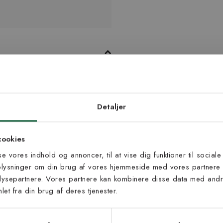
 af naturmaterialet uld, som er
n i smukke farver er det nemt at
d dig vores
edsbrev
Detaljer
 til at modtage vores tilbud,
cookies
s og nyheder.
sse vores indhold og annoncer, til at vise dig funktioner til sociale
oplysninger om din brug af vores hjemmeside med vores partnere 
ysepartnere. Vores partnere kan kombinere disse data med andre
et fra din brug af deres tjenester.
s vilkår
lkårene og samtykker til at
Inspiration fra @kilandsofficial
eve fra Kilands