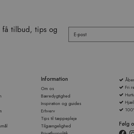
få tilbud, tips og
Email
Information
Åben
Fri r
Om os
Hurti
n
Bæredygtighed
Hjæl
Inspiration og guides
100% 
n
Erhverv
Tips til tæppepleje
Følg 
smål
Tilgængelighed
Privatlivspolitik