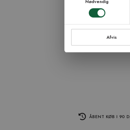
Nødvendig
TI
Afvis
ÅBENT KØB I 90 