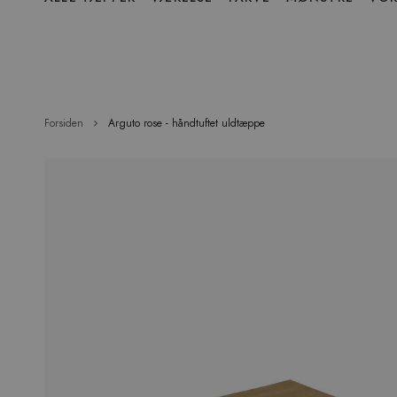
over
menu
Forsiden
Arguto rose - håndtuftet uldtæppe
Hop
til
slutningen
af
billedgalleriet