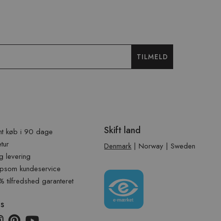
TILMELD
Skift land
t køb i 90 dage
etur
Denmark
|
Norway
|
Sweden
g levering
psom kundeservice
tilfredshed garanteret
os