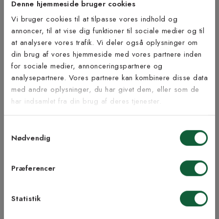
Denne hjemmeside bruger cookies
Åbent køb og returret gælder ikke da tæppet skæres til efter
Vi bruger cookies til at tilpasse vores indhold og
mål.
annoncer, til at vise dig funktioner til sociale medier og til
at analysere vores trafik. Vi deler også oplysninger om
Tilmeld dig vores
Bæredygtighed
din brug af vores hjemmeside med vores partnere inden
nyhedsbrev
for sociale medier, annonceringspartnere og
analysepartnere. Vores partnere kan kombinere disse data
med andre oplysninger, du har givet dem, eller som de
Vær blandt de første til at modtage vores tilbud,
har indsamlet fra din brug af deres tjenester.
tips og nyheder.
Inspiration fra @kilandsofficial
Samtykkevalg
E-mail
Nødvendig
Samtykke til Kilands vilkår
Jeg accepterer vilkårene og samtykker til at
Præferencer
modtage nyhedsbreve fra Kilands
Statistik
TILMELD MEG