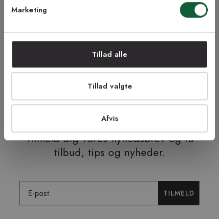
Marketing
NEJ TAK!
Tillad alle
ÅBENT KØB I 90 DAGE
HURTIG LEVERING
Tillad valgte
FRI RETUR
TRYG E-HANDEL
Afvis
Tilmeld dig vores nyhedsbrev og få
tilbud, tips og nyheder.
Email
TILMELD