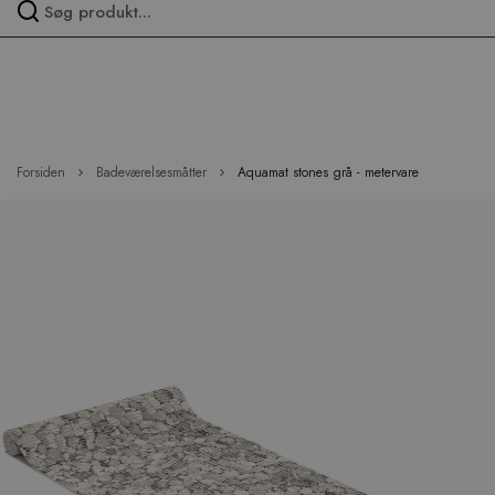
Spring
over
menu
Forsiden
Badeværelsesmåtter
Aquamat stones grå - metervare
Hop
til
slutningen
af
billedgalleriet