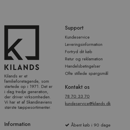
Spring
Support
over
sidefod
Kundeservice
Leveringsinformation
Fortryd dit køb
Retur og reklamation
Handelsbetingelser
Ofte stillede spørgsmål
Kilands er et
familieforetagende, som
startede op i 1971. Det er
Kontakt os
i dag tredje generation,
78 70 33 70
der driver virksomheden.
Vi har et af ​​Skandinaviens
kundeservice@kilands.dk
største tæppesortimenter.
Information
Åbent køb i 90 dage