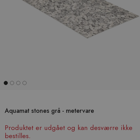
Hop
til
begyndelsen
Aquamat stones grå - metervare
af
billedgalleriet
Produktet er udgået og kan desværre ikke
bestilles.