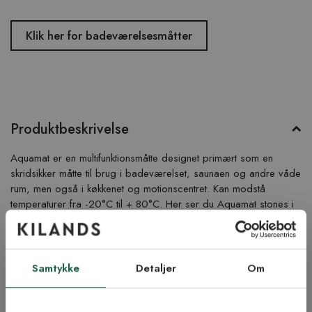
Klik her for badeværelsesmåtter
Produktbeskrivelse
Aquamat er en multifunktionsmåtte designet primært som en
skridsikker måtte til brug i badeværelset, saunaen og andre våde
rum, men også i køkkenet og motionscentret. Kan modstå
temperaturer fra -20°C til + 80°C. Her ser du Aquamat stones i
farven grå.
Produktinformation
Samtykke
Detaljer
Om
Vigtig info