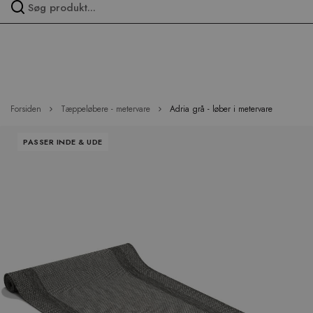
Spring
over
menu
Forsiden
Tæppeløbere - metervare
Adria grå - løber i metervare
Hop
PASSER INDE & UDE
til
slutningen
af
billedgalleriet