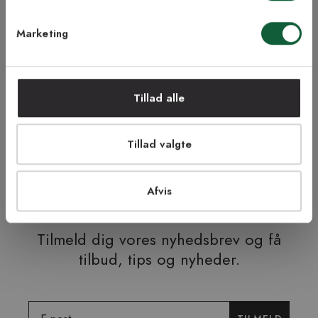
Marketing
NEJ TAK!
Tillad alle
ÅBENT KØB I 90 DAGE
HURTIG LEVERING
Tillad valgte
FRI RETUR
TRYG E-HANDEL
Afvis
Tilmeld dig vores nyhedsbrev og få
tilbud, tips og nyheder.
Email