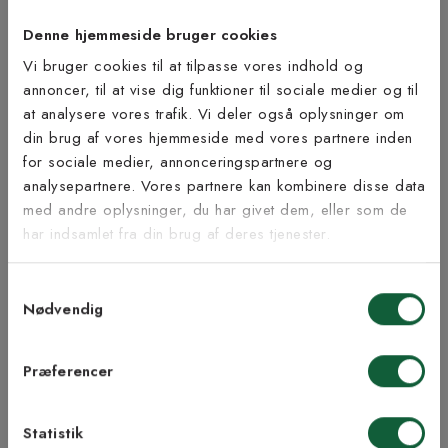
tæppeløbere med langettering.
Denne hjemmeside bruger cookies
Åbent køb og returret gælder ikke da løberen skæres til på mål.
Vi bruger cookies til at tilpasse vores indhold og
OBS!
Kantning ændrer ikke på målene for de tæpper, der er
annoncer, til at vise dig funktioner til sociale medier og til
bestilt efter egne mål.
at analysere vores trafik. Vi deler også oplysninger om
Tilmeld dig vores
din brug af vores hjemmeside med vores partnere inden
Bæredygtighed
nyhedsbrev
for sociale medier, annonceringspartnere og
analysepartnere. Vores partnere kan kombinere disse data
med andre oplysninger, du har givet dem, eller som de
Vær blandt de første til at modtage vores tilbud,
har indsamlet fra din brug af deres tjenester.
tips og nyheder.
Inspiration fra @kilandsofficial
Samtykkevalg
E-mail
Nødvendig
Samtykke til Kilands vilkår
Jeg accepterer vilkårene og samtykker til at
Præferencer
modtage nyhedsbreve fra Kilands
Statistik
TILMELD MEG