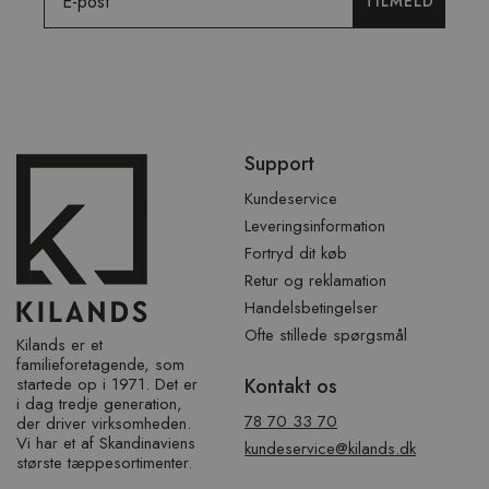
TILMELD
Spring
Support
over
sidefod
Kundeservice
Leveringsinformation
Fortryd dit køb
Retur og reklamation
Handelsbetingelser
Ofte stillede spørgsmål
Kilands er et
familieforetagende, som
startede op i 1971. Det er
Kontakt os
i dag tredje generation,
78 70 33 70
der driver virksomheden.
Vi har et af ​​Skandinaviens
kundeservice@kilands.dk
største tæppesortimenter.