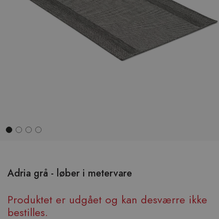
Hop
til
begyndelsen
Adria grå - løber i metervare
af
billedgalleriet
Produktet er udgået og kan desværre ikke
bestilles.